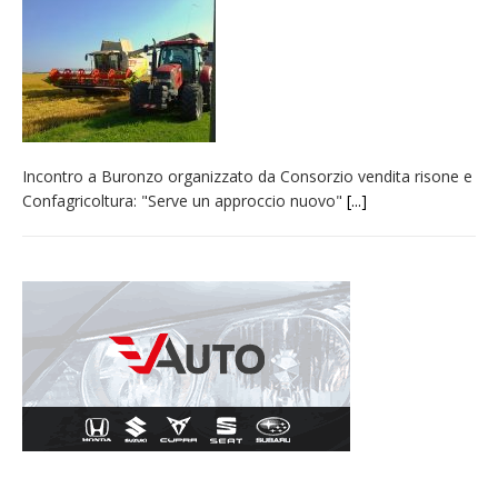
Nuovo fronte delle fiamme: vasto incendio
alle pendici del Monte Barone
Centinaia di vercellesi a Oropa per il
pellegrinaggio diocesano
Intervento dei vigili del fuoco per un
Incontro a Buronzo organizzato da Consorzio vendita risone e
incendio di sterpaglie a Caresanablot
Confagricoltura: "Serve un approccio nuovo"
[...]
Dieci anni fa l’ingresso a Vercelli
dell’arcivescovo mons. Marco Arnolfo