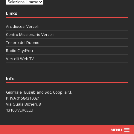
Archivi
Links
Arcidiocesi Vercelli
Centro Missionario Vercelli
Tesoro del Duomo
Radio City4You
Vercelli Web TV
автоновости
Mazda CX-90
Volkswagen Taos
Lexus LC 500
Info
Giornale l’Eusebiano Soc. Coop. a r.l.
P. IVA 01584310021
Via Guala Bicheri, 8
13100 VERCELLI
MENU