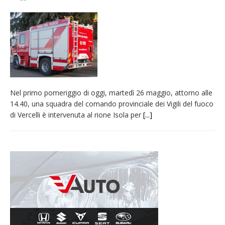
nubifragio di venerdì
Estate di sagre anche per i mezzi storici della
collezione della Fondazione Marazzato
Pro vs Saluzzo, amichevole di buon riscontro
Piscina ex Enal non balneabile dopo i controlli
dell’Asl. Il Comune: «Misura precauzionale e
Nel primo pomeriggio di oggi, martedì 26 maggio, attorno alle
provvisoria»
14.40, una squadra del comando provinciale dei Vigili del fuoco
Dieci anni fa l’ingresso a Vercelli
di Vercelli è intervenuta al rione Isola per
[...]
dell’arcivescovo mons. Marco Arnolfo