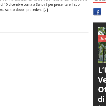
dì 10 dicembre torna a Santhià per presentare il suo
bro, scritto dopo i precedenti
[...]
Spe
L’
Ve
Ot
di