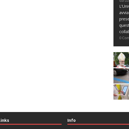
da Lu
L’Uni
avvia
prese
ques
colla
0 Co
Links
Info