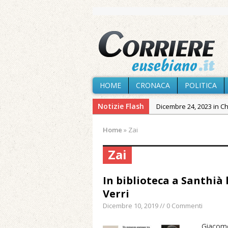
HOME
CRONACA
POLITICA
Notizie Flash
Dicembre 24, 2023 in C
Novembre 10, 2023 in 
Home
»
Zai
Agosto 6, 2026 in Cron
Zai
Agosto 6, 2026 in Cron
Agosto 5, 2026 in Cron
In biblioteca a Santhià 
Agosto 4, 2026 in Chies
Verri
Agosto 3, 2026 in Cron
Dicembre 10, 2019 // 0 Commenti
Maggio 11, 2024 in Spec
Giacomo 