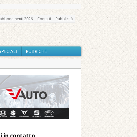
abbonamenti 2026
Contatti
Pubblicità
SPECIALI
RUBRICHE
gno, messa e mercatino agricolo
io e chiusi tutti i sentieri
nte Barone
Caresanablot
 Arnolfo
i in contatto