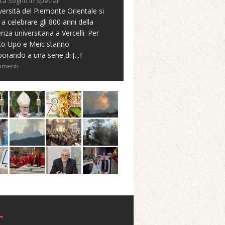
ca Sogno in Speciali
versità del Piemonte Orientale si
 a celebrare gli 800 anni della
nza universitaria a Vercelli. Per
to Upo e Meic stanno
borando a una serie di
[...]
mmenti