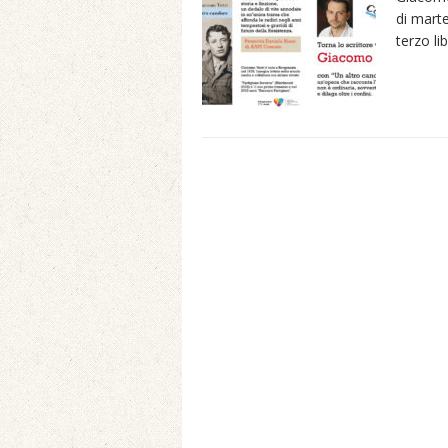
di marte
terzo li