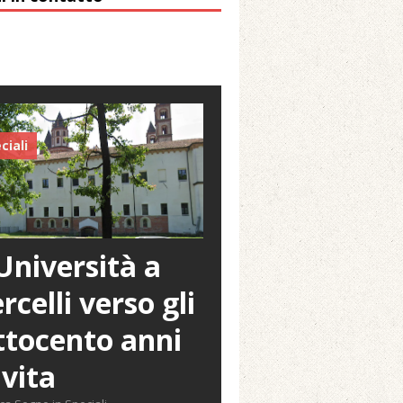
ciali
Università a
rcelli verso gli
tocento anni
 vita