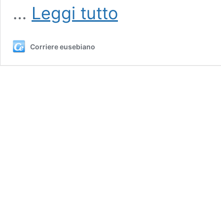
Notizie,
…
Leggi tutto
ipotesi
e
attese
Corriere eusebiano
in
casa
Pro