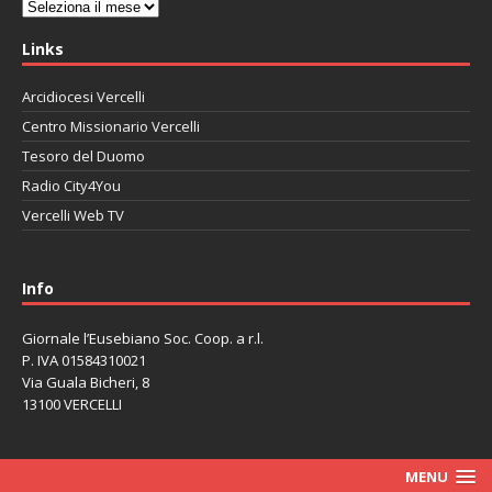
Archivi
Links
Arcidiocesi Vercelli
Centro Missionario Vercelli
Tesoro del Duomo
Radio City4You
Vercelli Web TV
автоновости
Mazda CX-90
Volkswagen Taos
Lexus LC 500
Info
Giornale l’Eusebiano Soc. Coop. a r.l.
P. IVA 01584310021
Via Guala Bicheri, 8
13100 VERCELLI
MENU