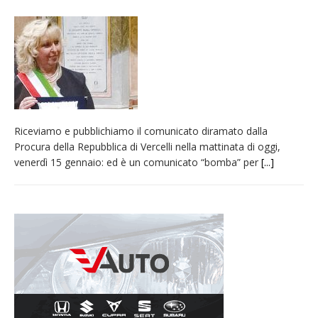
nubifragio di venerdì
Estate di sagre anche per i mezzi storici della
collezione della Fondazione Marazzato
Pro vs Saluzzo, amichevole di buon riscontro
Piscina ex Enal non balneabile dopo i controlli
dell’Asl. Il Comune: «Misura precauzionale e
Riceviamo e pubblichiamo il comunicato diramato dalla
provvisoria»
Procura della Repubblica di Vercelli nella mattinata di oggi,
Dieci anni fa l’ingresso a Vercelli
venerdì 15 gennaio: ed è un comunicato “bomba” per
[...]
dell’arcivescovo mons. Marco Arnolfo