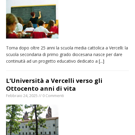
incendio di sterpaglie a Caresanablot
Asl Vc: arrivano i nuovi totem multifunzionali
per i pagamenti delle prestazioni
Tanti fedeli in duomo per S. Eusebio. Mons.
Baturi: «Quel legame profondo tra le Chiese
Torna dopo oltre 25 anni la scuola media cattolica a Vercelli: la
di Vercelli e Cagliari»
scuola secondaria di primo grado diocesana nasce per dare
Dieci anni fa l’ingresso a Vercelli
continuità ad un progetto educativo dedicato a
[...]
dell’arcivescovo mons. Marco Arnolfo
L’Università a Vercelli verso gli
Ottocento anni di vita
Febbraio 24, 2025 // 0 Commenti