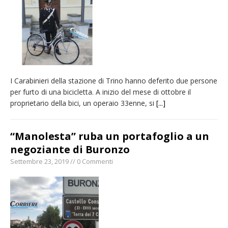
carnevale di Santhià. La soddisfazione della
Pro Loco
Il Piemonte ha avviato la richiesta di calamità
naturale per la siccità estrema e gli incendi
Crisi idrica: il Comune di Vercelli introduce
I Carabinieri della stazione di Trino hanno deferito due persone
alcune limitazioni all’utilizzo dell’acqua
per furto di una bicicletta. A inizio del mese di ottobre il
Dieci anni fa l’ingresso a Vercelli
proprietario della bici, un operaio 33enne, si
[...]
dell’arcivescovo mons. Marco Arnolfo
“Manolesta” ruba un portafoglio a un
negoziante di Buronzo
Settembre 23, 2019 // 0 Commenti