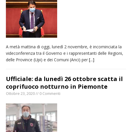
provvisoria»
La Pro verso l’avvio della Stagione
La Regione stanzia oltre 38mila euro per il
carnevale di Santhià. La soddisfazione della
Pro Loco
A metà mattina di oggi, lunedì 2 novembre, è incominciata la
Dieci anni fa l’ingresso a Vercelli
videconferenza tra il Governo e i rappresentanti delle Regioni,
dell’arcivescovo mons. Marco Arnolfo
delle Province (Upi) e dei Comuni (Anci) per
[...]
Ufficiale: da lunedì 26 ottobre scatta il
coprifuoco notturno in Piemonte
Ottobre 23, 2020 // 0 Commenti