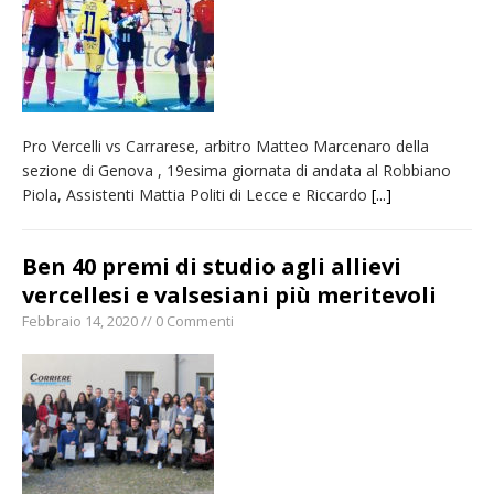
La Regione stanzia oltre 38mila euro per il
carnevale di Santhià. La soddisfazione della
Pro Loco
Il Piemonte ha avviato la richiesta di calamità
Pro Vercelli vs Carrarese, arbitro Matteo Marcenaro della
naturale per la siccità estrema e gli incendi
sezione di Genova , 19esima giornata di andata al Robbiano
Dieci anni fa l’ingresso a Vercelli
Piola, Assistenti Mattia Politi di Lecce e Riccardo
[...]
dell’arcivescovo mons. Marco Arnolfo
Ben 40 premi di studio agli allievi
vercellesi e valsesiani più meritevoli
Febbraio 14, 2020 // 0 Commenti