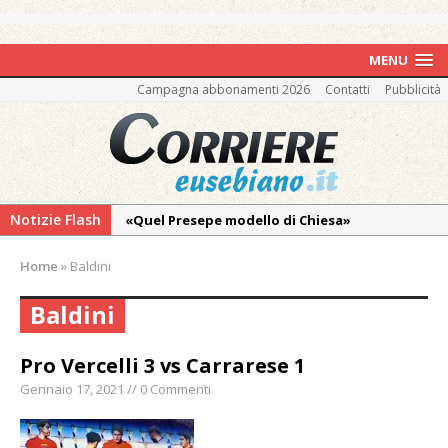
MENU
Campagna abbonamenti 2026
Contatti
Pubblicità
Notizie Flash
«Quel Presepe modello di Chiesa»
Tutto pronto per la 73ª Giornata del
Home
»
Baldini
Ringraziamento: convegno, messa e
mercatino agricolo
Baldini
Pro vs Saluzzo, amichevole di buon riscontro
Pro Vercelli 3 vs Carrarese 1
Piscina ex Enal non balneabile dopo i controlli
dell’Asl. Il Comune: «Misura precauzionale e
Gennaio 17, 2021 // 0 Commenti
provvisoria»
La Pro verso l’avvio della Stagione