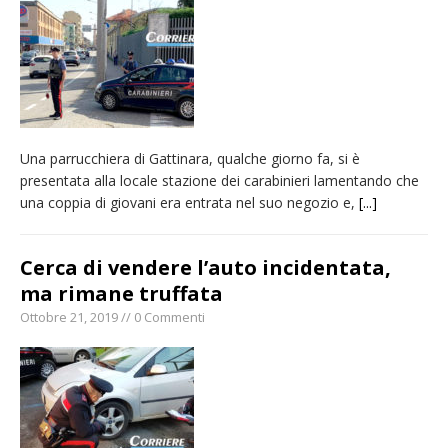
Nuovo fronte delle fiamme: vasto incendio
alle pendici del Monte Barone
Centinaia di vercellesi a Oropa per il
pellegrinaggio diocesano
Intervento dei vigili del fuoco per un
Una parrucchiera di Gattinara, qualche giorno fa, si è
incendio di sterpaglie a Caresanablot
presentata alla locale stazione dei carabinieri lamentando che
Dieci anni fa l’ingresso a Vercelli
una coppia di giovani era entrata nel suo negozio e,
[...]
dell’arcivescovo mons. Marco Arnolfo
Cerca di vendere l’auto incidentata,
ma rimane truffata
Ottobre 21, 2019 // 0 Commenti