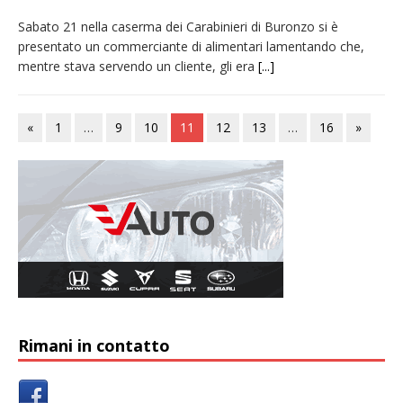
Sabato 21 nella caserma dei Carabinieri di Buronzo si è
presentato un commerciante di alimentari lamentando che,
mentre stava servendo un cliente, gli era
[...]
«
1
…
9
10
11
12
13
…
16
»
Rimani in contatto