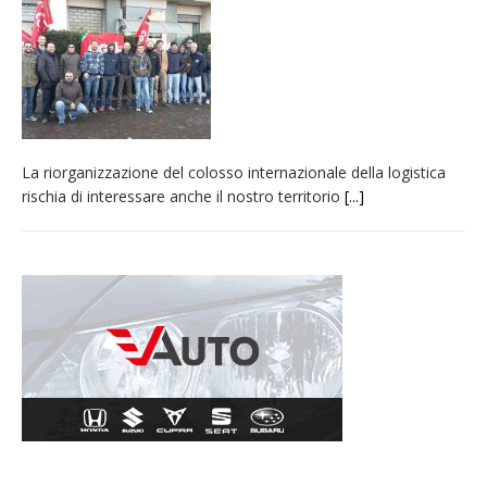
Nuovo fronte delle fiamme: vasto incendio
alle pendici del Monte Barone
Centinaia di vercellesi a Oropa per il
pellegrinaggio diocesano
Intervento dei vigili del fuoco per un
La riorganizzazione del colosso internazionale della logistica
incendio di sterpaglie a Caresanablot
rischia di interessare anche il nostro territorio
[...]
Dieci anni fa l’ingresso a Vercelli
dell’arcivescovo mons. Marco Arnolfo