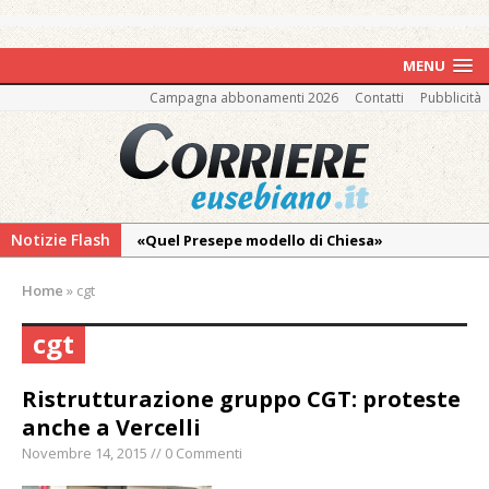
MENU
Campagna abbonamenti 2026
Contatti
Pubblicità
Notizie Flash
«Quel Presepe modello di Chiesa»
Tutto pronto per la 73ª Giornata del
Home
»
cgt
Ringraziamento: convegno, messa e
mercatino agricolo
cgt
Incendio sul Monte Barone: si estende il
fronte. Evacuato il rifugio e chiusi tutti i
Ristrutturazione gruppo CGT: proteste
sentieri
anche a Vercelli
Vercelli: in alcune vie nuova tracciatura delle
Novembre 14, 2015 // 0 Commenti
zone blu