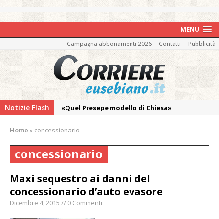
MENU
Campagna abbonamenti 2026
Contatti
Pubblicità
Notizie Flash
«Quel Presepe modello di Chiesa»
Tutto pronto per la 73ª Giornata del
Home
»
concessionario
Ringraziamento: convegno, messa e
mercatino agricolo
concessionario
Quel giardino davanti all’ospedale curato da
otto soggetti autistici in cura all’Asl di
Maxi sequestro ai danni del
Vercelli
concessionario d’auto evasore
Dopo caldo e incendi, il maltempo estremo:
Dicembre 4, 2015 // 0 Commenti
nell’Alto Novarese si contano i danni del