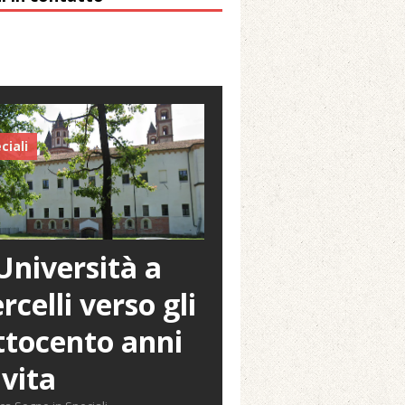
ciali
Università a
rcelli verso gli
tocento anni
 vita