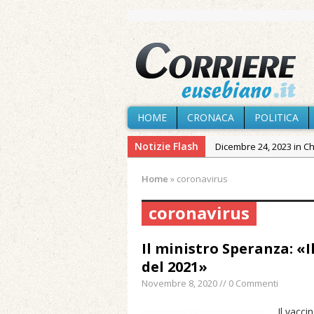
HOME
CRONACA
POLITICA
Notizie Flash
Dicembre 24, 2023 in C
Novembre 10, 2023 in 
Home
»
coronavirus
Agosto 7, 2026 in Cron
provvisoria»
coronavirus
Agosto 7, 2026 in Cron
Il ministro Speranza: «I
Agosto 7, 2026 in Paesi
del 2021»
Agosto 7, 2026 in Cron
Novembre 8, 2020 // 0 Commenti
Agosto 7, 2026 in Politic
Il vacci
Maggio 11, 2024 in Spec