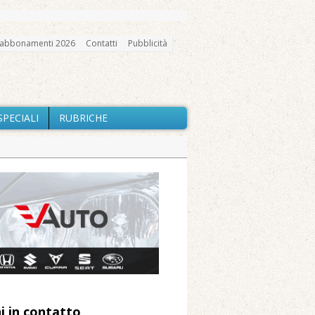
abbonamenti 2026
Contatti
Pubblicità
SPECIALI
RUBRICHE
gno, messa e mercatino agricolo
ne: «Misura precauzionale e
a soddisfazione della Pro Loco
ccità estrema e gli incendi
utilizzo dell’acqua
i in contatto
 Arnolfo