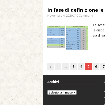
In fase di definizione l
Novembre 4, 2020 // 0 Commenti
La scelt
le dispo
via di v
«
1
…
3
4
5
6
7
Archivi
A
Archivi
C