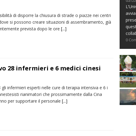
da Lu
L’Uni
avvia
ibilità di disporre la chiusura di strade o piazze nei centri
prese
 dove si possono creare situazioni di assembramento, già
ques
ntemente prevista dopo le ore
[...]
colla
0 Co
rivo 28 infermieri e 6 medici cinesi
gli infermieri esperti nelle cure di terapia intensiva e 6 i
anestesisti rianimatori che prossimamente dalla Cina
anno per supportare il personale
[...]