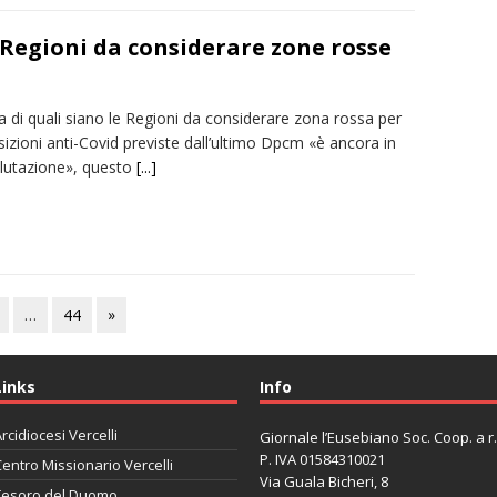
e Regioni da considerare zone rosse
a di quali siano le Regioni da considerare zona rossa per
sizioni anti-Covid previste dall’ultimo Dpcm «è ancora in
alutazione», questo
[...]
…
44
»
Links
Info
rcidiocesi Vercelli
Giornale l’Eusebiano Soc. Coop. a r.l
P. IVA 01584310021
entro Missionario Vercelli
Via Guala Bicheri, 8
Tesoro del Duomo