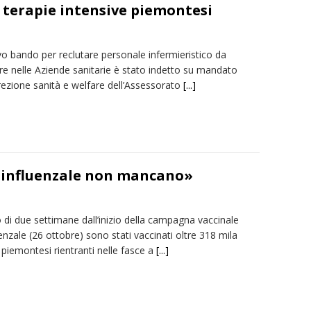
e terapie intensive piemontesi
o bando per reclutare personale infermieristico da
re nelle Aziende sanitarie è stato indetto su mandato
rezione sanità e welfare dell’Assessorato
[...]
ntinfluenzale non mancano»
di due settimane dall’inizio della campagna vaccinale
enzale (26 ottobre) sono stati vaccinati oltre 318 mila
i piemontesi rientranti nelle fasce a
[...]