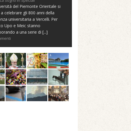
ca Sogno in Speciali
versità del Piemonte Orientale si
 a celebrare gli 800 anni della
nza universitaria a Vercelli. Per
to Upo e Meic stanno
borando a una serie di
[...]
mmenti