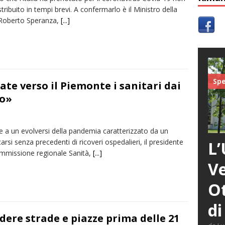
stribuito in tempi brevi. A confermarlo è il Ministro della
 Roberto Speranza,
[...]
Spe
ate verso il Piemonte i sanitari dai
ro»
e a un evolversi della pandemia caratterizzato da un
carsi senza precedenti di ricoveri ospedalieri, il presidente
L’
ommissione regionale Sanità,
[...]
Ve
Ot
di
dere strade e piazze prima delle 21