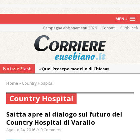
MENU
Campagna abbonamenti 2026
Contatti
Pubblicità
Notizie Flash
«Quel Presepe modello di Chiesa»
Tutto pronto per la 73ª Giornata del
Home
»
Country Hospital
Ringraziamento: convegno, messa e
mercatino agricolo
Country Hospital
Dopo caldo e incendi, il maltempo estremo:
nell’Alto Novarese si contano i danni del
Saitta apre al dialogo sul futuro del
nubifragio di venerdì
Country Hospital di Varallo
Estate di sagre anche per i mezzi storici della
Agosto 24, 2016 // 0 Commenti
collezione della Fondazione Marazzato