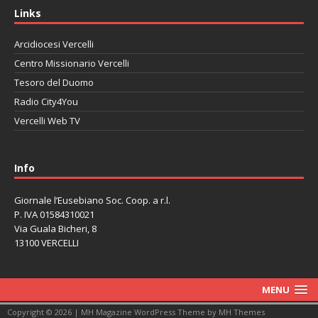
Links
Arcidiocesi Vercelli
Centro Missionario Vercelli
Tesoro del Duomo
Radio City4You
Vercelli Web TV
автоновости
Mazda CX-90
Volkswagen Taos
Lexus LC 500
Info
Giornale l’Eusebiano Soc. Coop. a r.l.
P. IVA 01584310021
Via Guala Bicheri, 8
13100 VERCELLI
MENU
Copyright © 2026 | MH Magazine WordPress Theme by
MH Themes