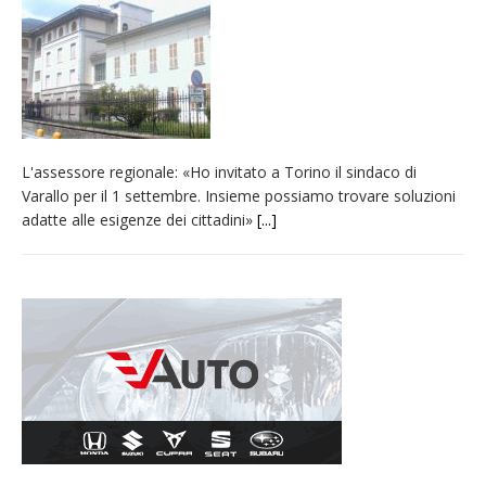
Pro vs Saluzzo, amichevole di buon riscontro
Piscina ex Enal non balneabile dopo i controlli
dell’Asl. Il Comune: «Misura precauzionale e
provvisoria»
La Pro verso l’avvio della Stagione
L'assessore regionale: «Ho invitato a Torino il sindaco di
Dieci anni fa l’ingresso a Vercelli
Varallo per il 1 settembre. Insieme possiamo trovare soluzioni
dell’arcivescovo mons. Marco Arnolfo
adatte alle esigenze dei cittadini»
[...]