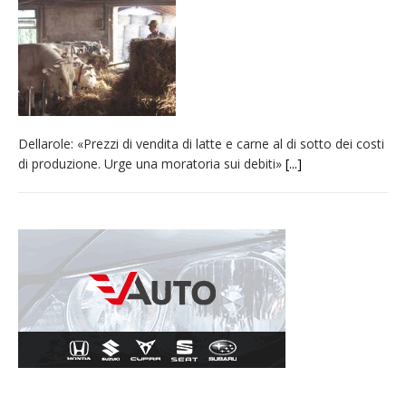
Nuovo fronte delle fiamme: vasto incendio
alle pendici del Monte Barone
Centinaia di vercellesi a Oropa per il
pellegrinaggio diocesano
Intervento dei vigili del fuoco per un
Dellarole: «Prezzi di vendita di latte e carne al di sotto dei costi
incendio di sterpaglie a Caresanablot
di produzione. Urge una moratoria sui debiti»
[...]
Dieci anni fa l’ingresso a Vercelli
dell’arcivescovo mons. Marco Arnolfo