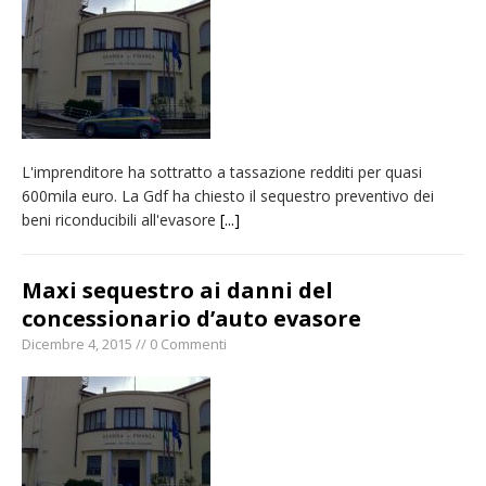
fronte. Evacuato il rifugio e chiusi tutti i
sentieri
Vercelli: in alcune vie nuova tracciatura delle
zone blu
Nuovo fronte delle fiamme: vasto incendio
L'imprenditore ha sottratto a tassazione redditi per quasi
alle pendici del Monte Barone
600mila euro. La Gdf ha chiesto il sequestro preventivo dei
Dieci anni fa l’ingresso a Vercelli
beni riconducibili all'evasore
[...]
dell’arcivescovo mons. Marco Arnolfo
Maxi sequestro ai danni del
concessionario d’auto evasore
Dicembre 4, 2015 // 0 Commenti