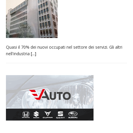
carnevale di Santhià. La soddisfazione della
Pro Loco
Il Piemonte ha avviato la richiesta di calamità
naturale per la siccità estrema e gli incendi
Crisi idrica: il Comune di Vercelli introduce
Quasi il 70% dei nuovi occupati nel settore dei servizi. Gli altri
alcune limitazioni all’utilizzo dell’acqua
nell'industria
[...]
Dieci anni fa l’ingresso a Vercelli
dell’arcivescovo mons. Marco Arnolfo