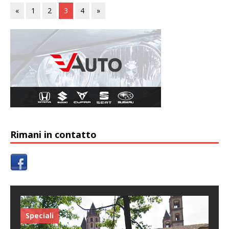
«
1
2
3
4
»
Rimani in contatto
Speciali