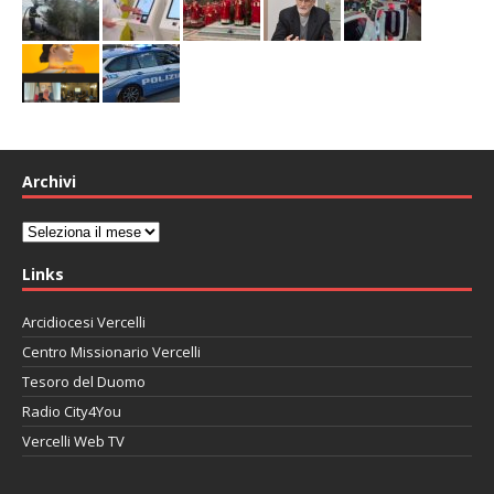
Archivi
Archivi
Links
Arcidiocesi Vercelli
Centro Missionario Vercelli
Tesoro del Duomo
Radio City4You
Vercelli Web TV
автоновости
Mazda CX-90
Volkswagen Taos
Lexus LC 500