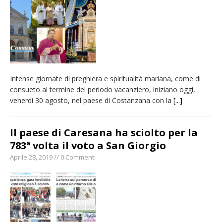
incendio di sterpaglie a Caresanablot
Asl Vc: arrivano i nuovi totem multifunzionali
per i pagamenti delle prestazioni
Tanti fedeli in duomo per S. Eusebio. Mons.
Baturi: «Quel legame profondo tra le Chiese
Intense giornate di preghiera e spiritualità mariana, come di
di Vercelli e Cagliari»
consueto al termine del periodo vacanziero, iniziano oggi,
Dieci anni fa l’ingresso a Vercelli
venerdì 30 agosto, nel paese di Costanzana con la
[...]
dell’arcivescovo mons. Marco Arnolfo
Il paese di Caresana ha sciolto per la
783ª volta il voto a San Giorgio
Aprile 28, 2019 // 0 Commenti