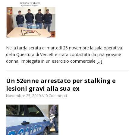
Nuovo fronte delle fiamme: vasto incendio
alle pendici del Monte Barone
Centinaia di vercellesi a Oropa per il
pellegrinaggio diocesano
Intervento dei vigili del fuoco per un
Nella tarda serata di martedì 26 novembre la sala operativa
incendio di sterpaglie a Caresanablot
della Questura di Vercelli è stata contattata da una giovane
Dieci anni fa l’ingresso a Vercelli
donna, impiegata in un esercizio commerciale
[...]
dell’arcivescovo mons. Marco Arnolfo
Un 52enne arrestato per stalking e
lesioni gravi alla sua ex
Novembre 25, 2019 // 0 Commenti