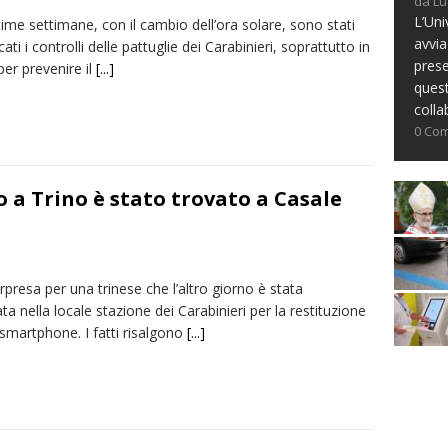
da Lu
L’Uni
time settimane, con il cambio dell’ora solare, sono stati
avvia
icati i controlli delle pattuglie dei Carabinieri, soprattutto in
prese
per prevenire il
[...]
ques
colla
0 Co
a Trino è stato trovato a Casale
rpresa per una trinese che l’altro giorno è stata
a nella locale stazione dei Carabinieri per la restituzione
smartphone. I fatti risalgono
[...]