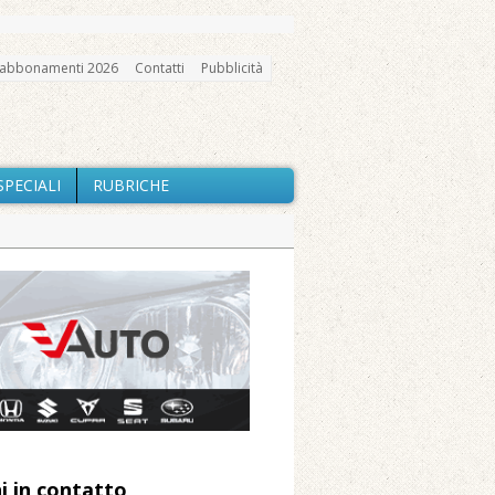
abbonamenti 2026
Contatti
Pubblicità
SPECIALI
RUBRICHE
gno, messa e mercatino agricolo
io e chiusi tutti i sentieri
nte Barone
Caresanablot
 Arnolfo
i in contatto