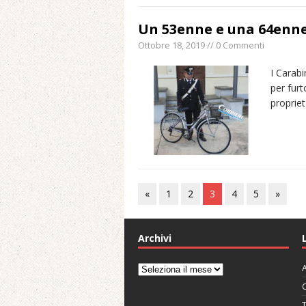
Un 53enne e una 64enne 
Ottobre 18, 2019 // 0 Commenti
I Carabi
per furt
propriet
«
1
2
3
4
5
»
Archivi
A
Archivi
C