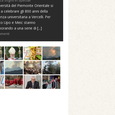
ca Sogno in Speciali
versità del Piemonte Orientale si
 a celebrare gli 800 anni della
nza universitaria a Vercelli. Per
to Upo e Meic stanno
borando a una serie di
[...]
mmenti