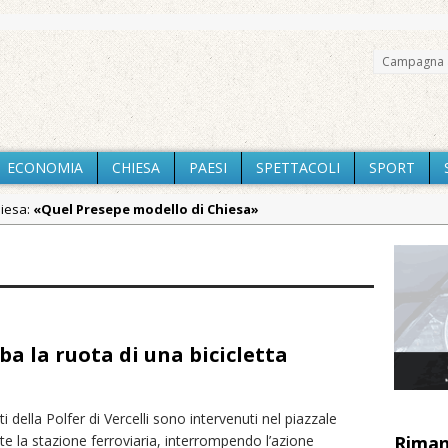
Campagna 
ECONOMIA
CHIESA
PAESI
SPETTACOLI
SPORT
hiesa:
«Quel Presepe modello di Chiesa»
Chiesa:
Tutto pronto per la 73ª Giornata del Ringraziamento: conve
aca:
Incendio sul Monte Barone: si estende il fronte. Evacuato il rifug
aca:
Vercelli: in alcune vie nuova tracciatura delle zone blu
aca:
Nuovo fronte delle fiamme: vasto incendio alle pendici del Mo
ba la ruota di una bicicletta
a:
Centinaia di vercellesi a Oropa per il pellegrinaggio diocesano
aca:
Intervento dei vigili del fuoco per un incendio di sterpaglie a 
ti della Polfer di Vercelli sono intervenuti nel piazzale
iali:
Dieci anni fa l’ingresso a Vercelli dell’arcivescovo mons. Marco
te la stazione ferroviaria, interrompendo l’azione
Riman