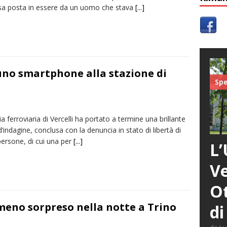
sa posta in essere da un uomo che stava
[...]
 uno smartphone alla stazione di
Spe
ia ferroviaria di Vercelli ha portato a termine una brillante
 d’indagine, conclusa con la denuncia in stato di libertà di
persone, di cui una per
[...]
L’
Ve
Ot
meno sorpreso nella notte a Trino
di