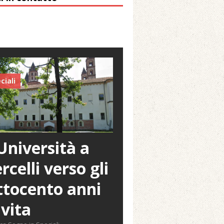
ciali
Università a
rcelli verso gli
tocento anni
 vita