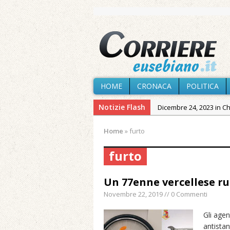
HOME
CRONACA
POLITICA
Notizie Flash
Dicembre 24, 2023 in C
Novembre 10, 2023 in 
Home
»
furto
Agosto 6, 2026 in Cron
furto
Agosto 6, 2026 in Cron
Agosto 5, 2026 in Cron
Un 77enne vercellese ru
Agosto 4, 2026 in Chies
Novembre 22, 2019 // 0 Commenti
Agosto 3, 2026 in Cron
Gli agen
Maggio 11, 2024 in Spec
antistan