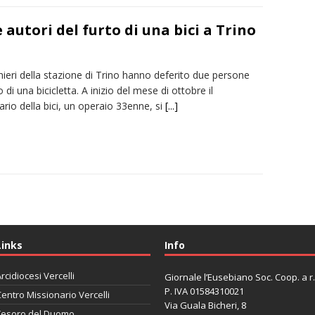
autori del furto di una bici a Trino
nieri della stazione di Trino hanno deferito due persone
o di una bicicletta. A inizio del mese di ottobre il
ario della bici, un operaio 33enne, si
[...]
Links
Info
rcidiocesi Vercelli
Giornale l’Eusebiano Soc. Coop. a r.l
P. IVA 01584310021
entro Missionario Vercelli
Via Guala Bicheri, 8
Tesoro del Duomo