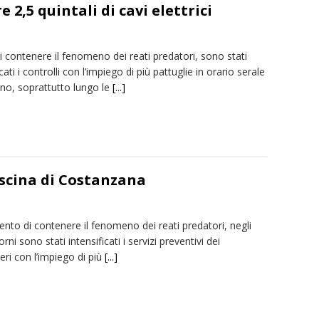
 2,5 quintali di cavi elettrici
di contenere il fenomeno dei reati predatori, sono stati
icati i controlli con l’impiego di più pattuglie in orario serale
rno, soprattutto lungo le
[...]
ascina di Costanzana
tento di contenere il fenomeno dei reati predatori, negli
orni sono stati intensificati i servizi preventivi dei
eri con l’impiego di più
[...]