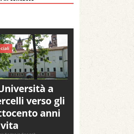
ciali
Università a
rcelli verso gli
tocento anni
 vita