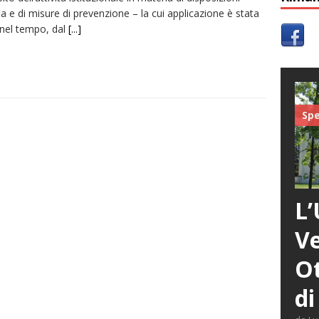
a e di misure di prevenzione – la cui applicazione è stata
 nel tempo, dal
[...]
Spe
L’
Ve
Ot
di