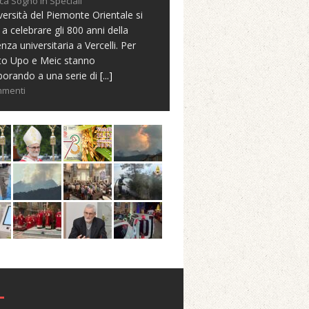
ca Sogno in Speciali
versità del Piemonte Orientale si
 a celebrare gli 800 anni della
nza universitaria a Vercelli. Per
to Upo e Meic stanno
borando a una serie di
[...]
mmenti