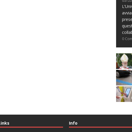
da Lu
L’Uni
avvia
prese
ques
colla
0 Co
Links
Info