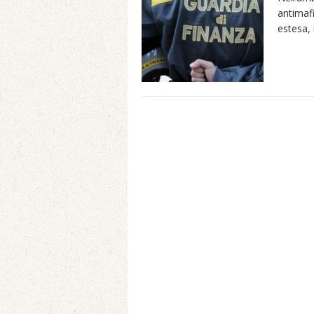
antimafi
estesa,