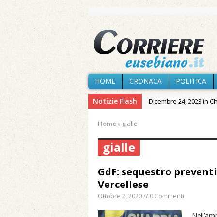
HOME
CRONACA
POLITICA
Notizie Flash
Dicembre 24, 2023 in C
Novembre 10, 2023 in 
Home
»
gialle
Agosto 6, 2026 in Cron
gialle
Agosto 6, 2026 in Cron
Agosto 5, 2026 in Cron
GdF: sequestro preventiv
Agosto 4, 2026 in Chies
Vercellese
Agosto 3, 2026 in Cron
Ottobre 2, 2020 // 0 Commenti
Maggio 11, 2024 in Spec
Nell’amb