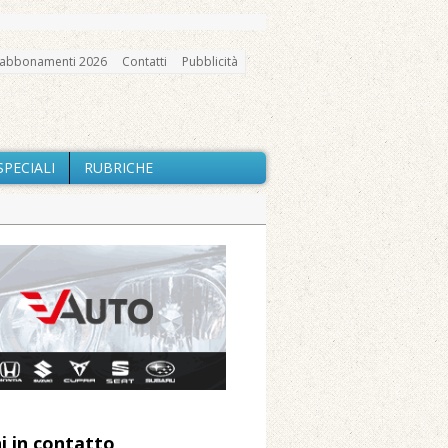
abbonamenti 2026
Contatti
Pubblicità
SPECIALI
RUBRICHE
gno, messa e mercatino agricolo
io e chiusi tutti i sentieri
nte Barone
Caresanablot
 Arnolfo
i in contatto