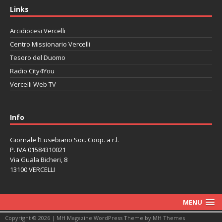
Links
Arcidiocesi Vercelli
Centro Missionario Vercelli
Tesoro del Duomo
Radio City4You
Vercelli Web TV
автоновости
Mazda CX-90
Volkswagen Taos
Lexus LC 500
Info
Giornale l’Eusebiano Soc. Coop. a r.l.
P. IVA 01584310021
Via Guala Bicheri, 8
13100 VERCELLI
MENU
Copyright © 2026 | MH Magazine WordPress Theme by
MH Themes