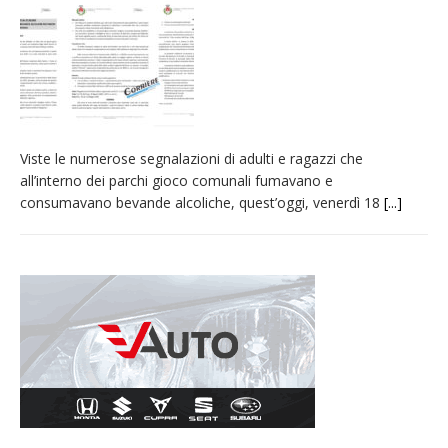
provvisoria»
La Pro verso l’avvio della Stagione
La Regione stanzia oltre 38mila euro per il
carnevale di Santhià. La soddisfazione della
Pro Loco
Viste le numerose segnalazioni di adulti e ragazzi che
Dieci anni fa l’ingresso a Vercelli
all’interno dei parchi gioco comunali fumavano e
dell’arcivescovo mons. Marco Arnolfo
consumavano bevande alcoliche, quest’oggi, venerdì 18
[...]