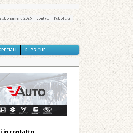
abbonamenti 2026
Contatti
Pubblicità
SPECIALI
RUBRICHE
gno, messa e mercatino agricolo
a Fondazione Marazzato
ne: «Misura precauzionale e
a soddisfazione della Pro Loco
i in contatto
 Arnolfo