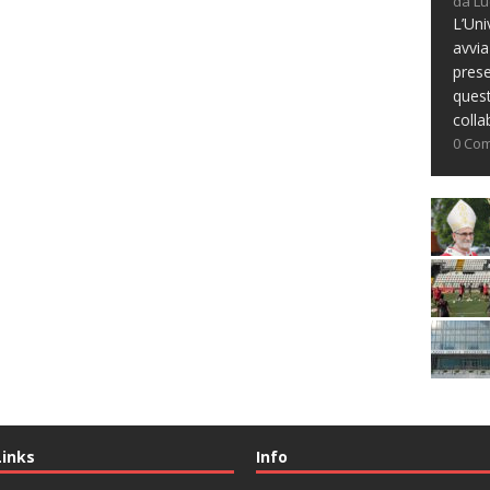
da Lu
L’Uni
avvia
prese
ques
colla
0 Co
Links
Info