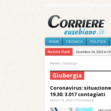
HOME
CRONACA
POLITICA
Notizie Flash
Dicembre 24, 2023 in C
Novembre 10, 2023 in 
Home
»
Giubergia
Agosto 8, 2026 in Cron
Giubergia
Agosto 7, 2026 in Cron
Agosto 7, 2026 in Cron
Coronavirus: situazione
provvisoria»
19.30: 3.017 contagiati
Agosto 7, 2026 in Cron
Marzo 19, 2020 // 0 Commenti
Agosto 7, 2026 in Paesi
Nel pome
Maggio 11, 2024 in Spec