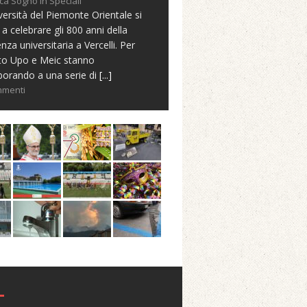
ca Sogno in Speciali
versità del Piemonte Orientale si
 a celebrare gli 800 anni della
nza universitaria a Vercelli. Per
to Upo e Meic stanno
borando a una serie di
[...]
mmenti