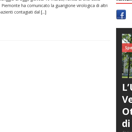
 Piemonte ha comunicato la guarigione virologica di altri
azienti contagiati dal
[...]
Spe
L’
Ve
Ot
di