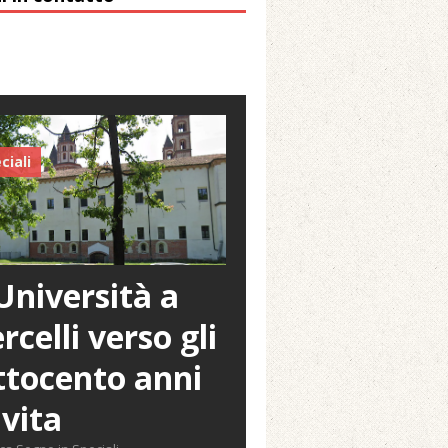
ciali
Università a
rcelli verso gli
tocento anni
 vita