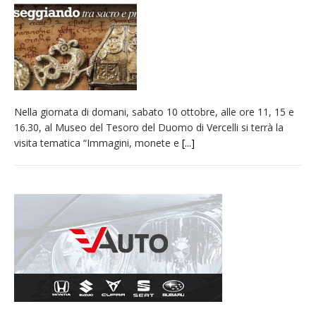
naturale per la siccità estrema e gli incendi
Crisi idrica: il Comune di Vercelli introduce
alcune limitazioni all’utilizzo dell’acqua
Incendio sul Monte Barone: si estende il
fronte. Evacuato il rifugio e chiusi tutti i
Nella giornata di domani, sabato 10 ottobre, alle ore 11, 15 e
sentieri
16.30, al Museo del Tesoro del Duomo di Vercelli si terrà la
Dieci anni fa l’ingresso a Vercelli
visita tematica “Immagini, monete e
[...]
dell’arcivescovo mons. Marco Arnolfo