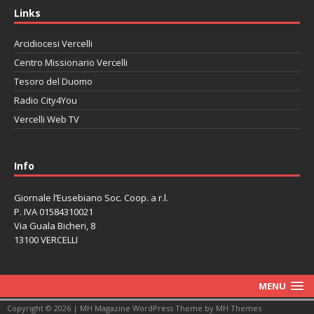
Links
Arcidiocesi Vercelli
Centro Missionario Vercelli
Tesoro del Duomo
Radio City4You
Vercelli Web TV
автоновости
Mazda CX-90
Volkswagen Taos
Lexus LC 500
Info
Giornale l’Eusebiano Soc. Coop. a r.l.
P. IVA 01584310021
Via Guala Bicheri, 8
13100 VERCELLI
MENU
Copyright © 2026 | MH Magazine WordPress Theme by
MH Themes