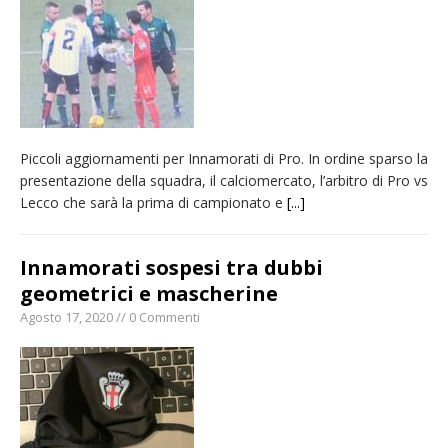
pellegrinaggio diocesano
Intervento dei vigili del fuoco per un
incendio di sterpaglie a Caresanablot
Asl Vc: arrivano i nuovi totem multifunzionali
per i pagamenti delle prestazioni
Piccoli aggiornamenti per Innamorati di Pro. In ordine sparso la
Dieci anni fa l’ingresso a Vercelli
presentazione della squadra, il calciomercato, l’arbitro di Pro vs
dell’arcivescovo mons. Marco Arnolfo
Lecco che sarà la prima di campionato e
[...]
Innamorati sospesi tra dubbi
geometrici e mascherine
Agosto 17, 2020 // 0 Commenti