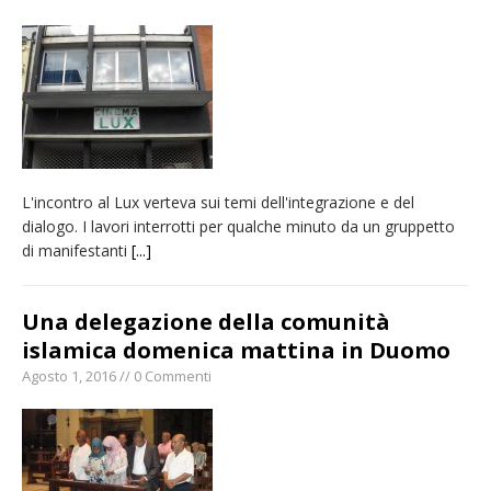
nubifragio di venerdì
Estate di sagre anche per i mezzi storici della
collezione della Fondazione Marazzato
Pro vs Saluzzo, amichevole di buon riscontro
Piscina ex Enal non balneabile dopo i controlli
dell’Asl. Il Comune: «Misura precauzionale e
L'incontro al Lux verteva sui temi dell'integrazione e del
provvisoria»
dialogo. I lavori interrotti per qualche minuto da un gruppetto
Dieci anni fa l’ingresso a Vercelli
di manifestanti
[...]
dell’arcivescovo mons. Marco Arnolfo
Una delegazione della comunità
islamica domenica mattina in Duomo
Agosto 1, 2016 // 0 Commenti