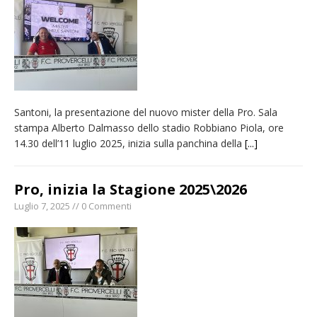
naturale per la siccità estrema e gli incendi
Crisi idrica: il Comune di Vercelli introduce
alcune limitazioni all’utilizzo dell’acqua
Incendio sul Monte Barone: si estende il
fronte. Evacuato il rifugio e chiusi tutti i
Santoni, la presentazione del nuovo mister della Pro. Sala
sentieri
stampa Alberto Dalmasso dello stadio Robbiano Piola, ore
Dieci anni fa l’ingresso a Vercelli
14.30 dell’11 luglio 2025, inizia sulla panchina della
[...]
dell’arcivescovo mons. Marco Arnolfo
Pro, inizia la Stagione 2025\2026
Luglio 7, 2025 // 0 Commenti