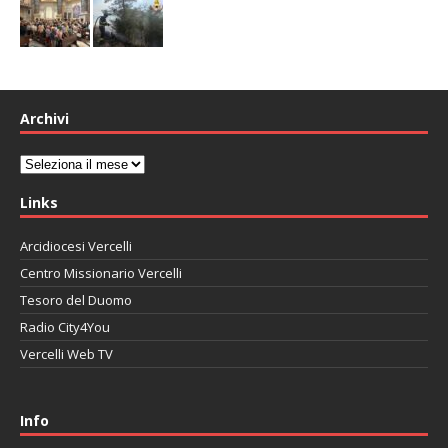
Archivi
Archivi
Links
Arcidiocesi Vercelli
Centro Missionario Vercelli
Tesoro del Duomo
Radio City4You
Vercelli Web TV
автоновости
Mazda CX-90
Volkswagen Taos
Lexus LC 500
Info