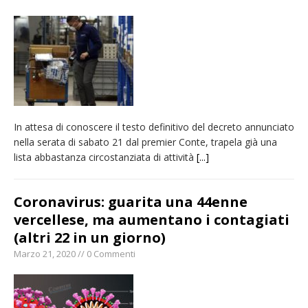
La Regione stanzia oltre 38mila euro per il
carnevale di Santhià. La soddisfazione della
Pro Loco
Il Piemonte ha avviato la richiesta di calamità
naturale per la siccità estrema e gli incendi
Dieci anni fa l’ingresso a Vercelli
In attesa di conoscere il testo definitivo del decreto annunciato
dell’arcivescovo mons. Marco Arnolfo
nella serata di sabato 21 dal premier Conte, trapela già una
lista abbastanza circostanziata di attività
[...]
Coronavirus: guarita una 44enne
vercellese, ma aumentano i contagiati
(altri 22 in un giorno)
Marzo 21, 2020 // 0 Commenti