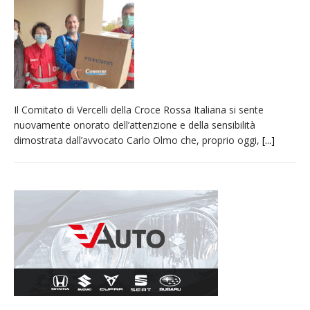
nubifragio di venerdì
Estate di sagre anche per i mezzi storici della
collezione della Fondazione Marazzato
Pro vs Saluzzo, amichevole di buon riscontro
Piscina ex Enal non balneabile dopo i controlli
Il Comitato di Vercelli della Croce Rossa Italiana si sente
dell’Asl. Il Comune: «Misura precauzionale e
nuovamente onorato dell’attenzione e della sensibilità
provvisoria»
dimostrata dall’avvocato Carlo Olmo che, proprio oggi,
[...]
Dieci anni fa l’ingresso a Vercelli
dell’arcivescovo mons. Marco Arnolfo