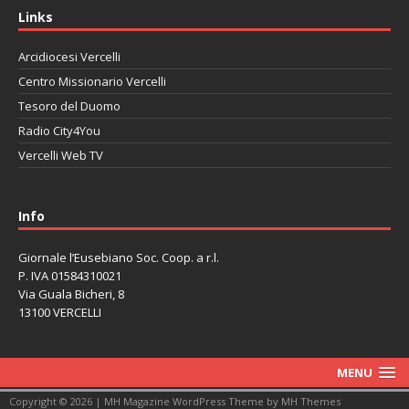
Links
Arcidiocesi Vercelli
Centro Missionario Vercelli
Tesoro del Duomo
Radio City4You
Vercelli Web TV
автоновости
Mazda CX-90
Volkswagen Taos
Lexus LC 500
Info
Giornale l’Eusebiano Soc. Coop. a r.l.
P. IVA 01584310021
Via Guala Bicheri, 8
13100 VERCELLI
MENU
Copyright © 2026 | MH Magazine WordPress Theme by
MH Themes