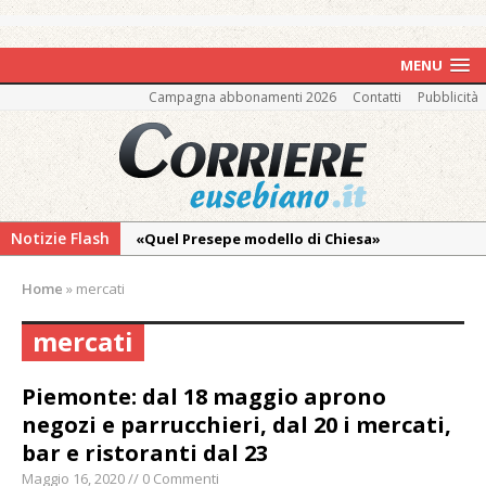
MENU
Campagna abbonamenti 2026
Contatti
Pubblicità
Notizie Flash
«Quel Presepe modello di Chiesa»
Tutto pronto per la 73ª Giornata del
Home
»
mercati
Ringraziamento: convegno, messa e
mercatino agricolo
mercati
Quel giardino davanti all’ospedale curato da
otto soggetti autistici in cura all’Asl di
Piemonte: dal 18 maggio aprono
Vercelli
negozi e parrucchieri, dal 20 i mercati,
bar e ristoranti dal 23
Dopo caldo e incendi, il maltempo estremo:
nell’Alto Novarese si contano i danni del
Maggio 16, 2020 // 0 Commenti