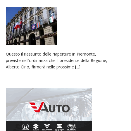
nubifragio di venerdì
Estate di sagre anche per i mezzi storici della
collezione della Fondazione Marazzato
Pro vs Saluzzo, amichevole di buon riscontro
Piscina ex Enal non balneabile dopo i controlli
dell’Asl. Il Comune: «Misura precauzionale e
Questo il riassunto delle riaperture in Piemonte,
provvisoria»
previste nell’ordinanza che il presidente della Regione,
Dieci anni fa l’ingresso a Vercelli
Alberto Cirio, firmerà nelle prossime
[...]
dell’arcivescovo mons. Marco Arnolfo