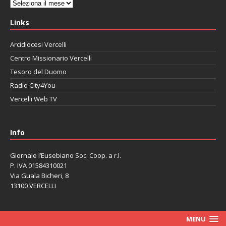
Archivi
Links
Arcidiocesi Vercelli
Centro Missionario Vercelli
Tesoro del Duomo
Radio City4You
Vercelli Web TV
автоновости
Mazda CX-90
Volkswagen Taos
Lexus LC 500
Info
Giornale l’Eusebiano Soc. Coop. a r.l.
P. IVA 01584310021
Via Guala Bicheri, 8
13100 VERCELLI
MENU