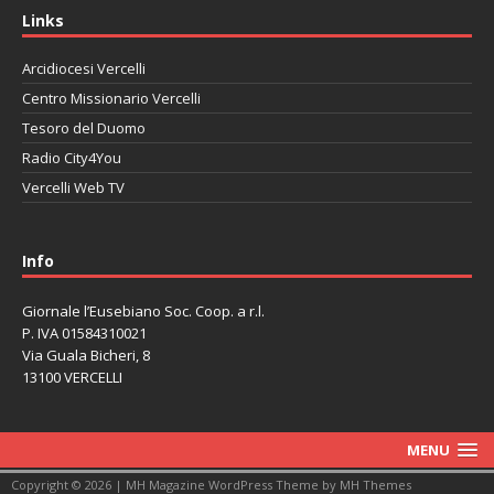
Links
Arcidiocesi Vercelli
Centro Missionario Vercelli
Tesoro del Duomo
Radio City4You
Vercelli Web TV
автоновости
Mazda CX-90
Volkswagen Taos
Lexus LC 500
Info
Giornale l’Eusebiano Soc. Coop. a r.l.
P. IVA 01584310021
Via Guala Bicheri, 8
13100 VERCELLI
MENU
Copyright © 2026 | MH Magazine WordPress Theme by
MH Themes