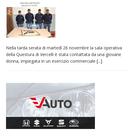
incendio di sterpaglie a Caresanablot
Asl Vc: arrivano i nuovi totem multifunzionali
per i pagamenti delle prestazioni
Tanti fedeli in duomo per S. Eusebio. Mons.
Baturi: «Quel legame profondo tra le Chiese
Nella tarda serata di martedì 26 novembre la sala operativa
di Vercelli e Cagliari»
della Questura di Vercelli è stata contattata da una giovane
Dieci anni fa l’ingresso a Vercelli
donna, impiegata in un esercizio commerciale
[...]
dell’arcivescovo mons. Marco Arnolfo