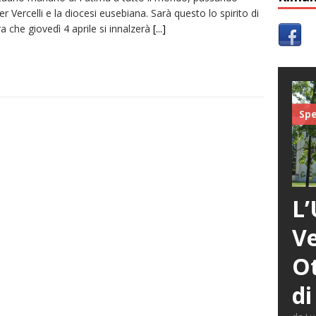
r Vercelli e la diocesi eusebiana. Sarà questo lo spirito di
a che giovedì 4 aprile si innalzerà
[...]
Spe
L’
Ve
Ot
di