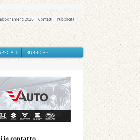
abbonamenti 2026
Contatti
Pubblicità
SPECIALI
RUBRICHE
gno, messa e mercatino agricolo
ne: «Misura precauzionale e
a soddisfazione della Pro Loco
ccità estrema e gli incendi
i in contatto
 Arnolfo