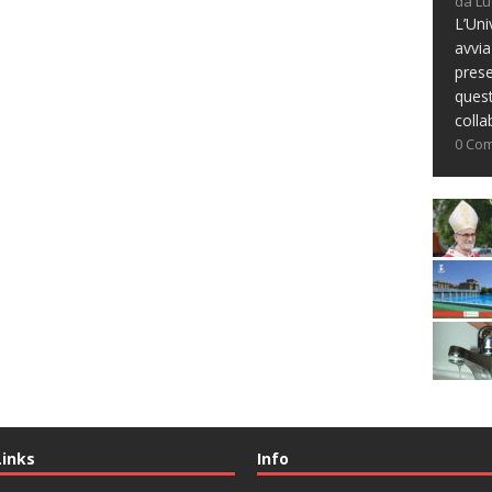
da Lu
L’Uni
avvia
prese
ques
colla
0 Co
Links
Info