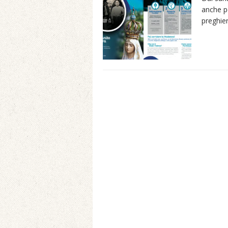
anche pe
preghier