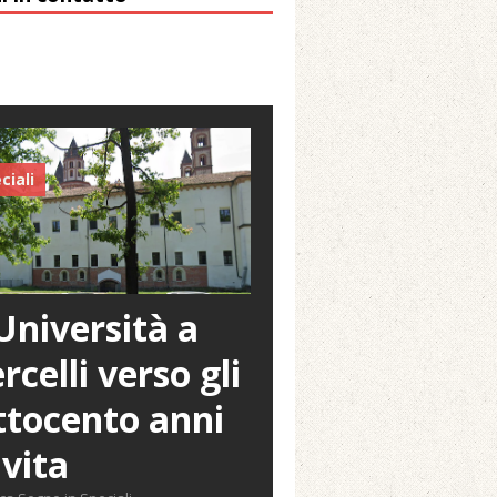
ciali
Università a
rcelli verso gli
tocento anni
 vita