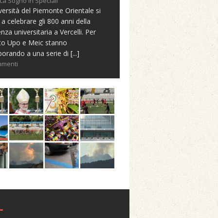
ca Sogno in Speciali
versità del Piemonte Orientale si
 a celebrare gli 800 anni della
nza universitaria a Vercelli. Per
to Upo e Meic stanno
borando a una serie di
[...]
mmenti