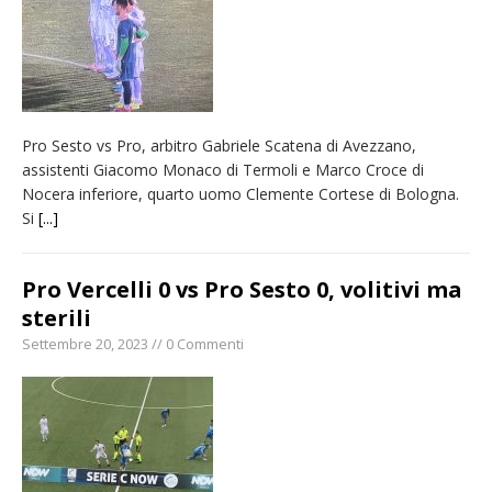
carnevale di Santhià. La soddisfazione della
Pro Loco
Il Piemonte ha avviato la richiesta di calamità
naturale per la siccità estrema e gli incendi
Pro Sesto vs Pro, arbitro Gabriele Scatena di Avezzano,
Crisi idrica: il Comune di Vercelli introduce
assistenti Giacomo Monaco di Termoli e Marco Croce di
alcune limitazioni all’utilizzo dell’acqua
Nocera inferiore, quarto uomo Clemente Cortese di Bologna.
Dieci anni fa l’ingresso a Vercelli
Si
[...]
dell’arcivescovo mons. Marco Arnolfo
Pro Vercelli 0 vs Pro Sesto 0, volitivi ma
sterili
Settembre 20, 2023 // 0 Commenti