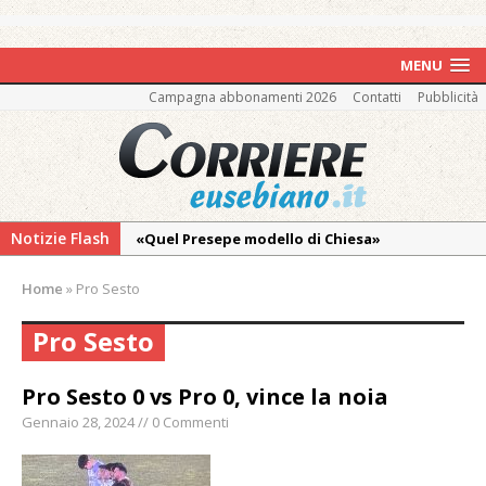
MENU
Campagna abbonamenti 2026
Contatti
Pubblicità
Notizie Flash
«Quel Presepe modello di Chiesa»
Tutto pronto per la 73ª Giornata del
Home
»
Pro Sesto
Ringraziamento: convegno, messa e
mercatino agricolo
Pro Sesto
Piscina ex Enal non balneabile dopo i controlli
dell’Asl. Il Comune: «Misura precauzionale e
Pro Sesto 0 vs Pro 0, vince la noia
provvisoria»
Gennaio 28, 2024 // 0 Commenti
La Pro verso l’avvio della Stagione
La Regione stanzia oltre 38mila euro per il