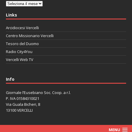
Archivi
Links
Arcidiocesi Vercelli
Centro Missionario Vercelli
Tesoro del Duomo
Radio City4You
Vercelli Web TV
автоновости
Mazda CX-90
Volkswagen Taos
Lexus LC 500
Info
Giornale l’Eusebiano Soc. Coop. a r.l.
P. IVA 01584310021
Via Guala Bicheri, 8
13100 VERCELLI
MENU