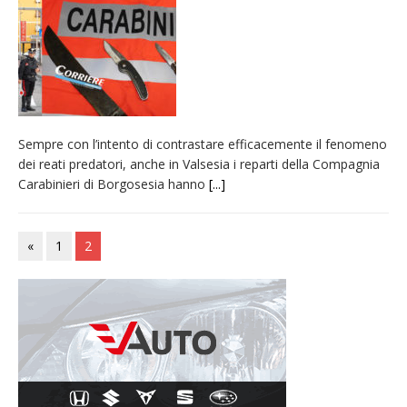
pellegrinaggio diocesano
Intervento dei vigili del fuoco per un
incendio di sterpaglie a Caresanablot
Asl Vc: arrivano i nuovi totem multifunzionali
per i pagamenti delle prestazioni
Sempre con l’intento di contrastare efficacemente il fenomeno
Dieci anni fa l’ingresso a Vercelli
dei reati predatori, anche in Valsesia i reparti della Compagnia
dell’arcivescovo mons. Marco Arnolfo
Carabinieri di Borgosesia hanno
[...]
«
1
2