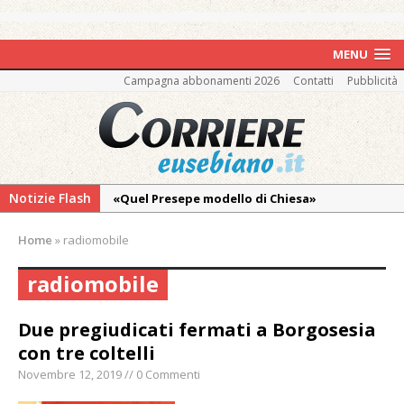
MENU
Campagna abbonamenti 2026
Contatti
Pubblicità
Notizie Flash
«Quel Presepe modello di Chiesa»
Tutto pronto per la 73ª Giornata del
Home
»
radiomobile
Ringraziamento: convegno, messa e
mercatino agricolo
radiomobile
Vercelli: in alcune vie nuova tracciatura delle
zone blu
Due pregiudicati fermati a Borgosesia
con tre coltelli
Nuovo fronte delle fiamme: vasto incendio
alle pendici del Monte Barone
Novembre 12, 2019 // 0 Commenti
Centinaia di vercellesi a Oropa per il