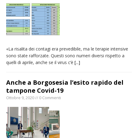
pellegrinaggio diocesano
Intervento dei vigili del fuoco per un
incendio di sterpaglie a Caresanablot
Asl Vc: arrivano i nuovi totem multifunzionali
per i pagamenti delle prestazioni
«La risalita dei contagi era prevedibile, ma le terapie intensive
Dieci anni fa l’ingresso a Vercelli
sono state rafforzate. Questi sono numeri diversi rispetto a
dell’arcivescovo mons. Marco Arnolfo
quelli di aprile, anche se il virus c’è
[...]
Anche a Borgosesia l’esito rapido del
tampone Covid-19
Ottobre 9, 2020 // 0 Commenti