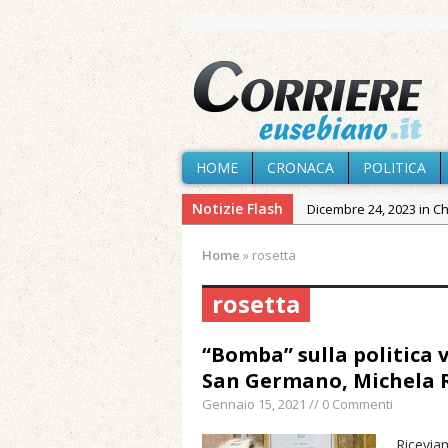
HOME
CRONACA
POLITICA
Notizie Flash
Dicembre 24, 2023 in C
Novembre 10, 2023 in 
Home
»
rosetta
Agosto 6, 2026 in Cron
rosetta
Agosto 6, 2026 in Cron
Agosto 5, 2026 in Cron
“Bomba” sulla politica v
Agosto 4, 2026 in Chies
San Germano, Michela 
Agosto 3, 2026 in Cron
Gennaio 15, 2021 // 0 Commenti
Maggio 11, 2024 in Spec
Ricevia