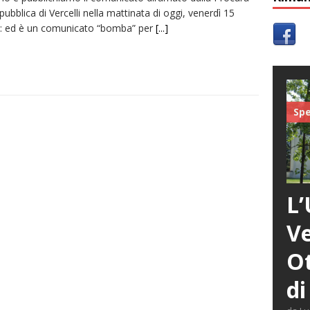
pubblica di Vercelli nella mattinata di oggi, venerdì 15
: ed è un comunicato “bomba” per
[...]
Spe
L’
Ve
Ot
di