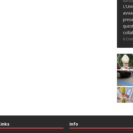
da Lu
L’Uni
avvia
prese
ques
colla
0 Co
Links
Info