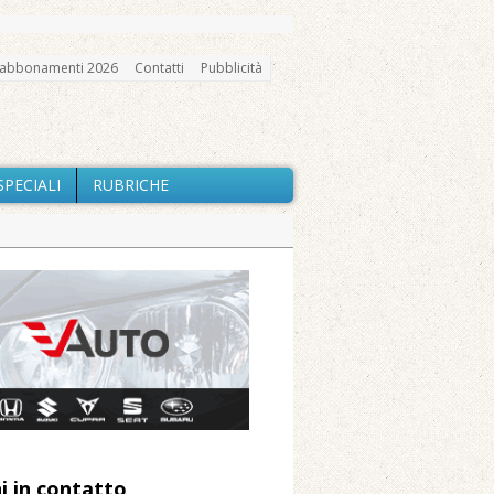
abbonamenti 2026
Contatti
Pubblicità
SPECIALI
RUBRICHE
gno, messa e mercatino agricolo
io e chiusi tutti i sentieri
nte Barone
Caresanablot
 Arnolfo
i in contatto