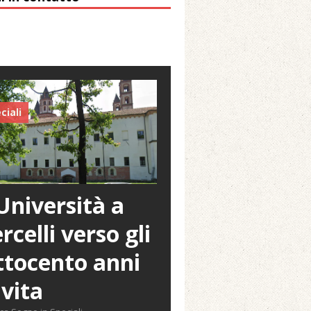
ciali
Università a
rcelli verso gli
tocento anni
 vita