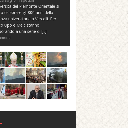
ca Sogno in Speciali
versità del Piemonte Orientale si
 a celebrare gli 800 anni della
nza universitaria a Vercelli. Per
to Upo e Meic stanno
borando a una serie di
[...]
mmenti