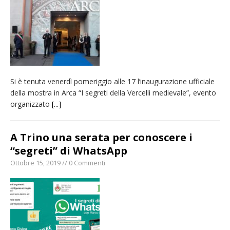
provvisoria»
La Pro verso l’avvio della Stagione
La Regione stanzia oltre 38mila euro per il
carnevale di Santhià. La soddisfazione della
Pro Loco
Si è tenuta venerdì pomeriggio alle 17 l’inaugurazione ufficiale
Dieci anni fa l’ingresso a Vercelli
della mostra in Arca “I segreti della Vercelli medievale”, evento
dell’arcivescovo mons. Marco Arnolfo
organizzato
[...]
A Trino una serata per conoscere i
“segreti” di WhatsApp
Ottobre 15, 2019 // 0 Commenti