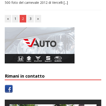
500 foto del carnevale 2012 di Vercelli
[...]
«
1
2
3
»
Rimani in contatto