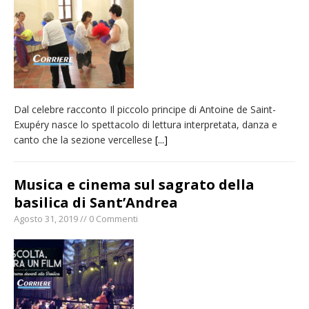
provvisoria»
La Pro verso l’avvio della Stagione
La Regione stanzia oltre 38mila euro per il
carnevale di Santhià. La soddisfazione della
Pro Loco
Dal celebre racconto Il piccolo principe di Antoine de Saint-
Dieci anni fa l’ingresso a Vercelli
Exupéry nasce lo spettacolo di lettura interpretata, danza e
dell’arcivescovo mons. Marco Arnolfo
canto che la sezione vercellese
[...]
Musica e cinema sul sagrato della
basilica di Sant’Andrea
Agosto 31, 2019 // 0 Commenti