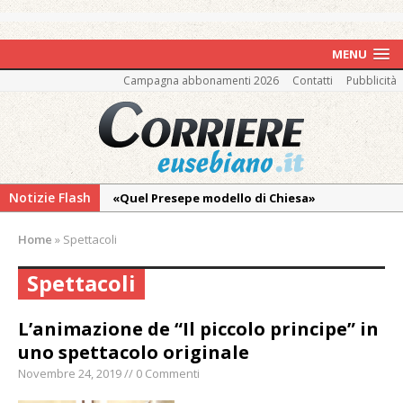
MENU
Campagna abbonamenti 2026
Contatti
Pubblicità
Notizie Flash
«Quel Presepe modello di Chiesa»
Tutto pronto per la 73ª Giornata del
Home
»
Spettacoli
Ringraziamento: convegno, messa e
mercatino agricolo
Spettacoli
Estate di sagre anche per i mezzi storici della
collezione della Fondazione Marazzato
L’animazione de “Il piccolo principe” in
uno spettacolo originale
Pro vs Saluzzo, amichevole di buon riscontro
Novembre 24, 2019 // 0 Commenti
Piscina ex Enal non balneabile dopo i controlli
dell’Asl. Il Comune: «Misura precauzionale e