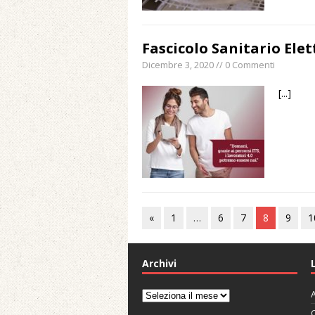
Fascicolo Sanitario Ele
Dicembre 3, 2020 // 0 Commenti
[...]
«
1
…
6
7
8
9
1
Archivi
A
Archivi
C