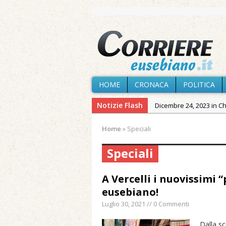
HOME
CRONACA
POLITICA
Notizie Flash
Dicembre 24, 2023 in C
Novembre 10, 2023 in 
Home
»
Speciali
Agosto 7, 2026 in Cron
Speciali
Agosto 7, 2026 in Paesi
Agosto 7, 2026 in Cron
A Vercelli i nuovissimi 
Agosto 7, 2026 in Politic
eusebiano!
Agosto 6, 2026 in Cron
Luglio 30, 2021 // 0 Commenti
Maggio 11, 2024 in Spec
Dalla sc