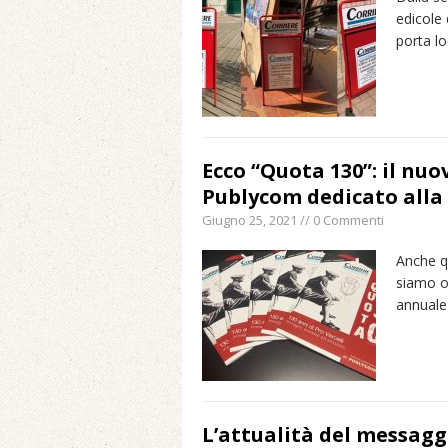
edicole 
porta l
Ecco “Quota 130”: il nuo
Publycom dedicato alla s
Giugno 25, 2021 // 0 Commenti
Anche q
siamo o
annuale
L’attualità del messaggi