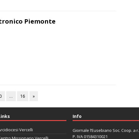
ttronico Piemonte
0
…
16
»
Links
Info
rcidiocesi Vercelli
Giornale l’Eusebiano Soc. Coop. a r.l
P. IVA 01584310021
entro Missionario Vercelli