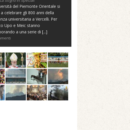
ca Sogno in Speciali
versità del Piemonte Orientale si
 a celebrare gli 800 anni della
nza universitaria a Vercelli. Per
to Upo e Meic stanno
borando a una serie di
[...]
mmenti