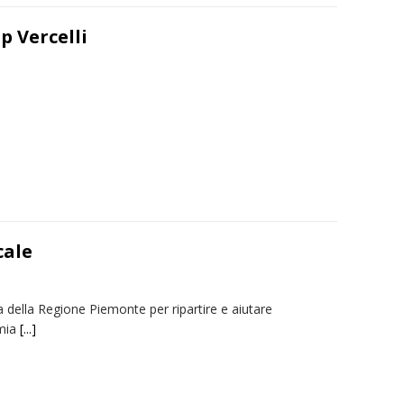
p Vercelli
cale
va della Regione Piemonte per ripartire e aiutare
mia
[...]