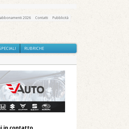
abbonamenti 2026
Contatti
Pubblicità
SPECIALI
RUBRICHE
gno, messa e mercatino agricolo
a soddisfazione della Pro Loco
ccità estrema e gli incendi
utilizzo dell’acqua
io e chiusi tutti i sentieri
 Arnolfo
i in contatto