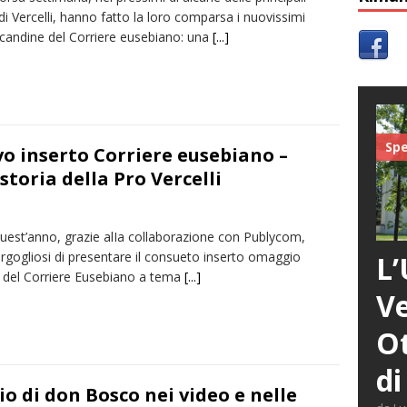
di Vercelli, hanno fatto la loro comparsa i nuovissimi
ocandine del Corriere eusebiano: una
[...]
Spe
vo inserto Corriere eusebiano –
toria della Pro Vercelli
uest’anno, grazie alIa collaborazione con Publycom,
rgogliosi di presentare il consueto inserto omaggio
L’
 del Corriere Eusebiano a tema
[...]
Ve
Ot
di
o di don Bosco nei video e nelle