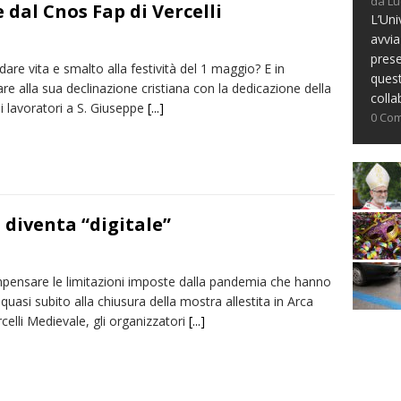
da Lu
dal Cnos Fap di Vercelli
L’Uni
avvia
prese
are vita e smalto alla festività del 1 maggio? E in
ques
are alla sua declinazione cristiana con la dedicazione della
colla
i lavoratori a S. Giuseppe
[...]
0 Co
diventa “digitale”
pensare le limitazioni imposte dalla pandemia che hanno
quasi subito alla chiusura della mostra allestita in Arca
rcelli Medievale, gli organizzatori
[...]