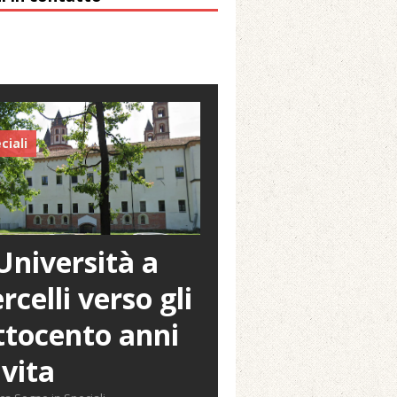
ciali
Università a
rcelli verso gli
tocento anni
 vita