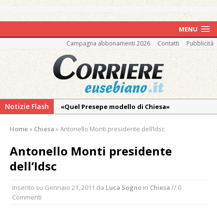
MENU
Campagna abbonamenti 2026
Contatti
Pubblicità
Notizie Flash
«Quel Presepe modello di Chiesa»
Tutto pronto per la 73ª Giornata del
Home
»
Chiesa
»
Antonello Monti presidente dell’Idsc
Ringraziamento: convegno, messa e
mercatino agricolo
Antonello Monti presidente
La Pro verso l’avvio della Stagione
dell’Idsc
La Regione stanzia oltre 38mila euro per il
Inserito su
Gennaio 21, 2011
da
Luca Sogno
in
Chiesa
// 0
carnevale di Santhià. La soddisfazione della
Commenti
Pro Loco
Il Piemonte ha avviato la richiesta di calamità