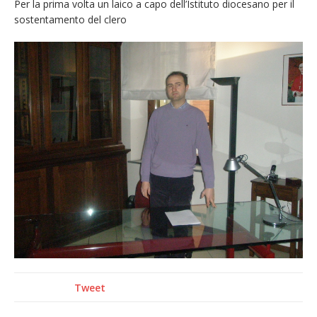
Per la prima volta un laico a capo dell’Istituto diocesano per il
naturale per la siccità estrema e gli incendi
sostentamento del clero
Crisi idrica: il Comune di Vercelli introduce
alcune limitazioni all’utilizzo dell’acqua
Incendio sul Monte Barone: si estende il
fronte. Evacuato il rifugio e chiusi tutti i
sentieri
Dieci anni fa l’ingresso a Vercelli
dell’arcivescovo mons. Marco Arnolfo
Tweet