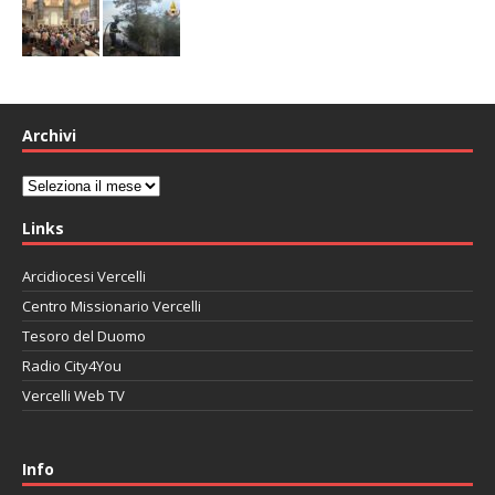
Archivi
Archivi
Links
Arcidiocesi Vercelli
Centro Missionario Vercelli
Tesoro del Duomo
Radio City4You
Vercelli Web TV
автоновости
Mazda CX-90
Volkswagen Taos
Lexus LC 500
Info