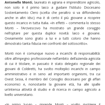
Antonello Monti
, laureato in agraria e imprenditore agricolo,
non solo è il primo laico a guidare l’Istituto Diocesano
Sostentamento Clero (scelta che peraltro si va diffondendo
anche in altri Idsc) ma è di certo il più giovane a ricoprire
questo incarico in tutta Italia. «In effetti – commenta lo stesso
Monti – l’Arcivescovo ha mostrato un grande coraggio
nell’optare per questa duplice novità: laico e giovane.
Ovviamente sono grato a lui e a tutti coloro che hanno
dimostrato tanta fiducia nei confronti del sottoscritto».
Monti non è comunque nuovo a incarichi di responsabilità:
oltre all’impegno professionale nell’ambito dell’azienda agricola
di cui è titolare, in passato è stato delegato regionale dei
giovani di Coldiretti, ha svolto molteplici incarichi in campo
amministrativo e in seno ad importanti organismi, tra cui
Ovest Sesia, è membro del Consiglio diocesano per gli affari
economici e, nonostante la giovane età, ha alle spalle
un’intensa attività di studio e di ricerca in campo agricolo a
livello universitario.
«In primo luogo – riprende Monti – voglio rivolgere il