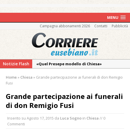
MENU
Campagna abbonamenti 2026
Contatti
Pubblicità
Notizie Flash
«Quel Presepe modello di Chiesa»
Tutto pronto per la 73ª Giornata del
Home
»
Chiesa
»
Grande partecipazione ai funerali di don Remigio
Ringraziamento: convegno, messa e
Fusi
mercatino agricolo
Grande partecipazione ai funerali
Estate di sagre anche per i mezzi storici della
di don Remigio Fusi
collezione della Fondazione Marazzato
Pro vs Saluzzo, amichevole di buon riscontro
Inserito su
Agosto 17, 2015
da
Luca Sogno
in
Chiesa
// 0
Piscina ex Enal non balneabile dopo i controlli
Commenti
dell’Asl. Il Comune: «Misura precauzionale e