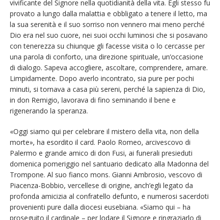
vivificante del Signore nella quotidianità della vita. Egli stesso fu
provato a lungo dalla malattia e obbligato a tenere il letto, ma
la sua serenità e il suo sorriso non vennero mai meno perché
Dio era nel suo cuore, nei suoi occhi luminosi che si posavano
con tenerezza su chiunque gli facesse visita o lo cercasse per
una parola di conforto, una direzione spirituale, un’occasione
di dialogo. Sapeva accogliere, ascoltare, comprendere, amare.
Limpidamente. Dopo averlo incontrato, sia pure per pochi
minuti, si tornava a casa più sereni, perché la sapienza di Dio,
in don Remigio, lavorava di fino seminando il bene e
rigenerando la speranza.
«Oggi siamo qui per celebrare il mistero della vita, non della
morte», ha esordito il card. Paolo Romeo, arcivescovo di
Palermo e grande amico di don Fusi, ai funerali presieduti
domenica pomeriggio nel santuario dedicato alla Madonna del
Trompone. Al suo fianco mons. Gianni Ambrosio, vescovo di
Piacenza-Bobbio, vercellese di origine, anch’egli legato da
profonda amicizia al confratello defunto, e numerosi sacerdoti
provenienti pure dalla diocesi eusebiana. «Siamo qui – ha
proseguito il cardinale – per lodare il Signore e ringraziarlo di