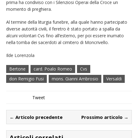
prima ha condiviso con i Silenziosi Operai della Croce un
momento di preghiera.
Al termine della liturgia funebre, alla quale hanno partecipato
diverse autorità civili, il feretro è stato portato a spalla da
alcuni volontari Cvs fino all’esterno, per poi essere inumato
nella tomba dei sacerdoti al cimitero di Moncrivello.
Ilde Lorenzola
Bertone
card. Poalo Romeo
Cvs
don Remigio Fusi
mons. Gianni Ambrosio
Versaldi
Tweet
← Articolo precedente
Prossimo articolo →
Articoli correlati