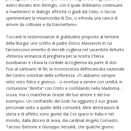
averci donato don Remigio, con il quale dobbiamo continuare
a mantenerci in dialogo affinché ci guidi dal Cielo, ci faccia
sperimentare la misericordia di Dio, ci infonda una carica di
amore da coltivare e da trasmettere».
Toccanti le testimonianze di gratitudine proposte al termine
della liturgia: uno scritto di padre Enrico Masseroni in cui
l’arcivescovo emerito di Vercelli coglieva nel sacerdote defunto
«l’intensa vicinanza di preghiera per la nostra Chiesa
eusebiana» e citava la cordiale accoglienza da parte di don
Fusi al santuario di Re; la riconoscenza dell’incaricata nazionale
del Centro volontari della sofferenza: «Ti abbiamo sempre
visto visto felice e gioioso… ci esortavi a servire con umiltà, in
comunione “diretta” con Cristo e confidando nella Madonna…
scusa, ma ci mancherai. Grazie del tuo amore e del tuo
esempio». Un confratello dei Sodc ha aggiunto il suo grazie
personale unito a quello della comunità. Altre attestazioni di
stima e di affetto sono giunte dai Cvs sparsi in Italia e nel
mondo, dalla diocesi di Ivrea, dai cardinali Angelo Comastri,
Tarcisio Bertone e Giuseppe Versaldi, che qualche giorno