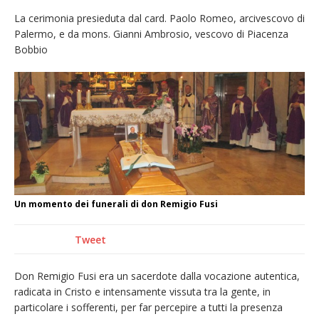
provvisoria»
La cerimonia presieduta dal card. Paolo Romeo, arcivescovo di
Palermo, e da mons. Gianni Ambrosio, vescovo di Piacenza
La Pro verso l’avvio della Stagione
Bobbio
La Regione stanzia oltre 38mila euro per il
carnevale di Santhià. La soddisfazione della
Pro Loco
Dieci anni fa l’ingresso a Vercelli
dell’arcivescovo mons. Marco Arnolfo
Un momento dei funerali di don Remigio Fusi
Tweet
Don Remigio Fusi era un sacerdote dalla vocazione autentica,
radicata in Cristo e intensamente vissuta tra la gente, in
particolare i sofferenti, per far percepire a tutti la presenza