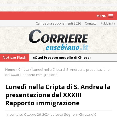
MENU
Campagna abbonamenti 2026
Contatti
Pubblicità
Notizie Flash
«Quel Presepe modello di Chiesa»
Tutto pronto per la 73ª Giornata del
Home
»
Chiesa
»
Lunedì nella Cripta di S. Andrea la presentazione
Ringraziamento: convegno, messa e
del XXXIII Rapporto immigrazione
mercatino agricolo
Lunedì nella Cripta di S. Andrea la
Estate di sagre anche per i mezzi storici della
presentazione del XXXIII
collezione della Fondazione Marazzato
Rapporto immigrazione
Pro vs Saluzzo, amichevole di buon riscontro
Piscina ex Enal non balneabile dopo i controlli
Inserito su
Ottobre 26, 2024
da
Luca Sogno
in
Chiesa
// 0
dell’Asl. Il Comune: «Misura precauzionale e