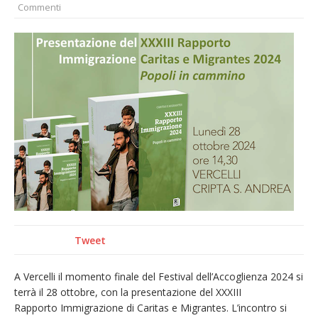
Commenti
provvisoria»
La Pro verso l’avvio della Stagione
La Regione stanzia oltre 38mila euro per il
carnevale di Santhià. La soddisfazione della
Pro Loco
Dieci anni fa l’ingresso a Vercelli
dell’arcivescovo mons. Marco Arnolfo
Tweet
A Vercelli il momento finale del Festival dell’Accoglienza 2024 si
terrà il 28 ottobre, con la presentazione del XXXIII
Rapporto Immigrazione di Caritas e Migrantes. L’incontro si