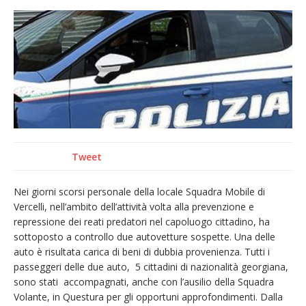
Pro vs Saluzzo, amichevole di buon riscontro
Piscina ex Enal non balneabile dopo i controlli
dell’Asl. Il Comune: «Misura precauzionale e
provvisoria»
La Pro verso l’avvio della Stagione
Dieci anni fa l’ingresso a Vercelli
dell’arcivescovo mons. Marco Arnolfo
Tweet
Nei giorni scorsi personale della locale Squadra Mobile di
Vercelli, nell’ambito dell’attività volta alla prevenzione e
repressione dei reati predatori nel capoluogo cittadino, ha
sottoposto a controllo due autovetture sospette. Una delle
auto è risultata carica di beni di dubbia provenienza. Tutti i
passeggeri delle due auto, 5 cittadini di nazionalità georgiana,
sono stati accompagnati, anche con l’ausilio della Squadra
Volante, in Questura per gli opportuni approfondimenti. Dalla