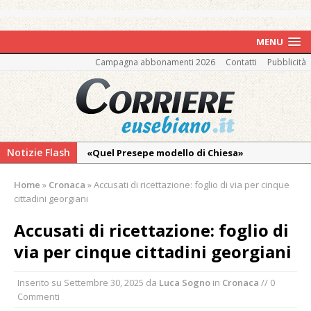
MENU
Campagna abbonamenti 2026
Contatti
Pubblicità
Notizie Flash
«Quel Presepe modello di Chiesa»
Tutto pronto per la 73ª Giornata del
Home
»
Cronaca
»
Accusati di ricettazione: foglio di via per cinque
Ringraziamento: convegno, messa e
cittadini georgiani
mercatino agricolo
Accusati di ricettazione: foglio di
Dopo caldo e incendi, il maltempo estremo:
via per cinque cittadini georgiani
nell’Alto Novarese si contano i danni del
nubifragio di venerdì
Inserito su
Settembre 30, 2025
da
Luca Sogno
in
Cronaca
// 0
Estate di sagre anche per i mezzi storici della
Commenti
collezione della Fondazione Marazzato