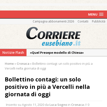
MENU
Campagna abbonamenti 2026
Contatti
Pubblicità
Notizie Flash
«Quel Presepe modello di Chiesa»
Tutto pronto per la 73ª Giornata del
Home
»
Cronaca
»
Bollettino contagi: un solo positivo in più a
Ringraziamento: convegno, messa e
Vercelli nella giornata di oggi
mercatino agricolo
Bollettino contagi: un solo
Incendio sul Monte Barone: si estende il
positivo in più a Vercelli nella
fronte. Evacuato il rifugio e chiusi tutti i
sentieri
giornata di oggi
Vercelli: in alcune vie nuova tracciatura delle
Inserito su
Agosto 11, 2020
da
Luca Sogno
in
Cronaca
// 0
zone blu