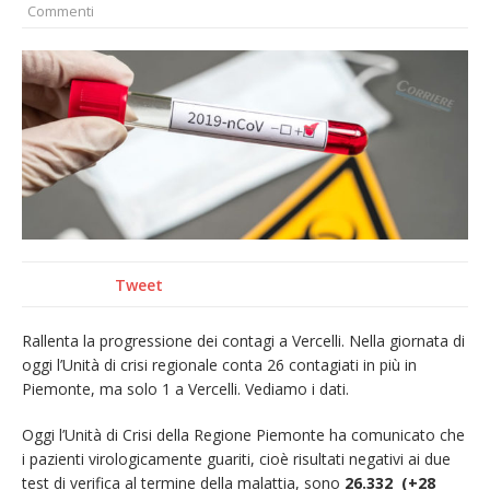
Commenti
Nuovo fronte delle fiamme: vasto incendio
alle pendici del Monte Barone
Centinaia di vercellesi a Oropa per il
pellegrinaggio diocesano
Intervento dei vigili del fuoco per un
incendio di sterpaglie a Caresanablot
Dieci anni fa l’ingresso a Vercelli
dell’arcivescovo mons. Marco Arnolfo
Tweet
Rallenta la progressione dei contagi a Vercelli. Nella giornata di
oggi l’Unità di crisi regionale conta 26 contagiati in più in
Piemonte, ma solo 1 a Vercelli. Vediamo i dati.
Oggi l’Unità di Crisi della Regione Piemonte ha comunicato che
i pazienti virologicamente guariti, cioè risultati negativi ai due
test di verifica al termine della malattia, sono
26.332 (+28