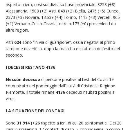
rispetto a ieri), così suddivisi su base provinciale: 3258 (+8)
Alessandria, 1588 (+2) Asti, 848 (+2) Biella, 2475 (+5) Cuneo,
2373 (+3) Novara, 13.539 (+4) Torino, 1113 (+3) Vercelli, 965
(+1) Verbano-Cusio-Ossola, oltre a 173 (+0) provenienti da
altre regioni.
Altri
624
sono “in via di guarigione”, ossia negativi al primo
tampone di verifica, dopo la malattia e in attesa dell’esito del
secondo.
I DECESSI RESTANO 4136
Nessun decesso
di persone positive al test del Covid-19
comunicato nel pomeriggio dall’Unità di Crisi della Regione
Piemonte. Il totale rimane
4136
deceduti risultati positivi al
virus.
LA SITUAZIONE DEI CONTAGI
Sono
31.914 (+26
rispetto a ieri, di cui 20 asintomatici. Dei 20
casi, 6 screening, 17 contatti di caso, 3 con indagine in corso. I