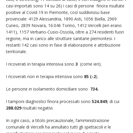
casi importati sono 14 su 26) i casi di persone finora risultate
positive al Covid-19 in Piemonte, così suddivisisu base
provinciale: 4129 Alessandria, 1890 Asti, 1056 Biella, 2969
Cuneo, 2839 Novara, 16.046 Torino, 1412 Vercelli (ieri erano
1411), 1157 Verbano-Cusio-Ossola
,
oltre a 274 residenti fuori
regione, ma in carico alle strutture sanitarie piemontesi. I
restanti 142 casi sono in fase di elaborazione e attribuzione
territoriale.
I ricoverati in terapia intensiva sono
3
(come ieri).
I ricoverati non in terapia intensiva sono
85 (-2
).
Le persone in isolamento domiciliare sono
734.
I tamponi diagnostici finora processati sono
524.849
, di cui
288.029
risultati negativi.
In ogni caso, a titolo precauzionale, l’amministrazione
comunale di Vercelli ha annullato tutti gli spettacoli e le