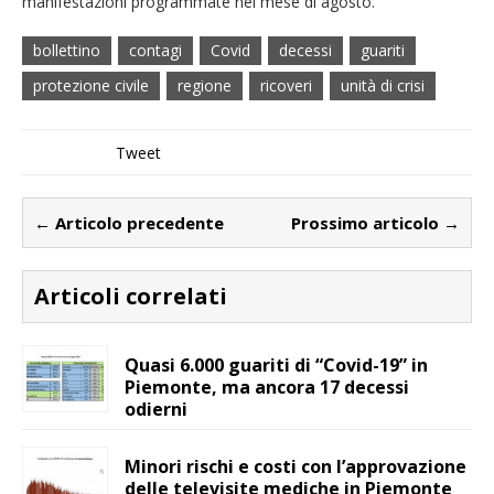
manifestazioni programmate nel mese di agosto.
bollettino
contagi
Covid
decessi
guariti
protezione civile
regione
ricoveri
unità di crisi
Tweet
← Articolo precedente
Prossimo articolo →
Articoli correlati
Quasi 6.000 guariti di “Covid-19” in
Piemonte, ma ancora 17 decessi
odierni
Minori rischi e costi con l’approvazione
delle televisite mediche in Piemonte