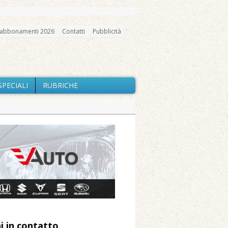
abbonamenti 2026
Contatti
Pubblicità
SPECIALI
RUBRICHE
gno, messa e mercatino agricolo
ne: «Misura precauzionale e
a soddisfazione della Pro Loco
ccità estrema e gli incendi
utilizzo dell’acqua
i in contatto
 Arnolfo