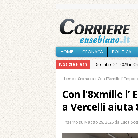
HOME
CRONACA
POLITICA
Notizie Flash
Dicembre 24, 2023 in C
Novembre 10, 2023 in 
Home
»
Cronaca
»
Con l’8xmille l’ Empori
Agosto 7, 2026 in Cron
Con l’8xmille l’
provvisoria»
Agosto 7, 2026 in Cron
a Vercelli aiuta
Agosto 7, 2026 in Paesi
Agosto 7, 2026 in Cron
Inserito su
Maggio 29, 2026
da
Luca So
Agosto 7, 2026 in Politic
Maggio 11, 2024 in Spec