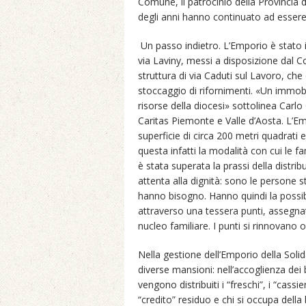
Comune, il patrocinio della Provincia di
degli anni hanno continuato ad essere
Un passo indietro. L’Emporio è stato i
via Laviny, messi a disposizione dal Co
struttura di via Caduti sul Lavoro, c
stoccaggio di rifornimenti. «Un immobi
risorse della diocesi» sottolinea Carlo
Caritas Piemonte e Valle d’Aosta. L’Emp
superficie di circa 200 metri quadrati
questa infatti la modalità con cui le f
è stata superata la prassi della distrib
attenta alla dignità: sono le persone ste
hanno bisogno. Hanno quindi la possibi
attraverso una tessera punti, assegnat
nucleo familiare. I punti si rinnovano 
Nella gestione dell’Emporio della Solid
diverse mansioni: nell’accoglienza dei b
vengono distribuiti i “freschi”, i “cassie
“credito” residuo e chi si occupa della