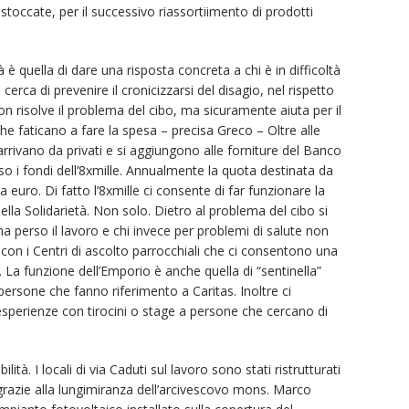
occate, per il successivo riassortiimento di prodotti
tà è quella di dare una risposta concreta a chi è in difficoltà
erca di prevenire il cronicizzarsi del disagio, nel rispetto
on risolve il problema del cibo, ma sicuramente aiuta per il
he faticano a fare la spesa – precisa Greco – Oltre alle
rrivano da privati e si aggiungono alle forniture del Banco
so i fondi dell’8xmille. Annualmente la quota destinata da
a euro. Di fatto l’8xmille ci consente di far funzionare la
lla Solidarietà. Non solo. Dietro al problema del cibo si
 ha perso il lavoro e chi invece per problemi di salute non
 con i Centri di ascolto parrocchiali che ci consentono una
à. La funzione dell’Emporio è anche quella di “sentinella”
persone che fanno riferimento a Caritas. Inoltre ci
 esperienze con tirocini o stage a persone che cercano di
ità. I locali di via Caduti sul lavoro sono stati ristrutturati
 grazie alla lungimiranza dell’arcivescovo mons. Marco