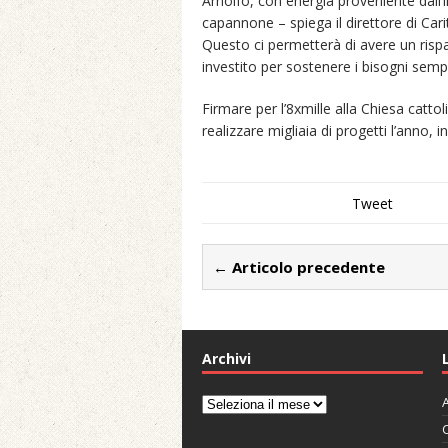
Arnolfo, con energia proveniente dall’i
capannone – spiega il direttore di Car
Questo ci permetterà di avere un risp
investito per sostenere i bisogni sem
Firmare per l’8xmille alla Chiesa cat
realizzare migliaia di progetti l’anno, i
Tweet
← Articolo precedente
Archivi
A
Archivi
C