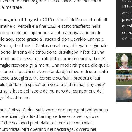
da Lu
 Vercelli e della Regione. E le collaborazioni nel corso
L’Uni
 alimentate.
avvia
prese
naugurato il 1 agosto 2016 nei locali dell’ex mattatoio di
ques
mune di Vercelli e a fine 2021 è stato trasferito nella
colla
he comprende un capannone adibito a magazzino per lo
0 Co
le acquistato grazie al lascito di don Osvaldo Carlino e
 Greco, direttore di Caritas eusebiana, delegato regionale
orio, la zona di distribuzione, si sviluppa infatti su una
 e continua ad essere strutturato come un minimarket. E’
amiglie ricevono gli alimenti. Una modalità grazie alla quale
uzione dei pacchi di viveri standard, in favore di una carità
sse a scegliere, tra corsie e scaffali, i prodotti di cui
lità di “fare la spesa” una volta a settimana, “pagando”
i sulla base dell’Isee e del numero dei componenti del
ogni 4 settimane.
arietà di via Caduti sul lavoro sono impegnati volontari in
eneficiari, gli addetti ai frigo e freezer a vetro, dove
ri” che scalano i punti dalle tessere, chi controlla il
 burocrazia. Altri operano nel backstage, ovvero nel