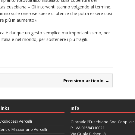
mpianto fotovoltaico installato sulla copertura del
itas eusebiana – Gli interventi stanno volgendo al termine.
armio sulle onerose spese di utenze che potrà essere così
pre più in aumento».
tolica è dunque un gesto semplice ma importantissimo, per
n Italia e nel mondo, per sostenere i più fragili.
Prossimo articolo →
Links
Info
rcidiocesi Vercelli
Giornale l’Eusebiano Soc. Coop. a r.l
P. IVA 01584310021
entro Missionario Vercelli
Via Guala Bicheri, 8