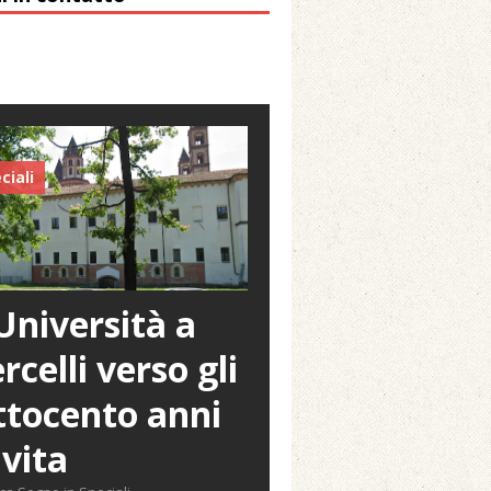
ciali
Università a
rcelli verso gli
tocento anni
 vita