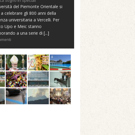
ca Sogno in Speciali
versità del Piemonte Orientale si
 a celebrare gli 800 anni della
nza universitaria a Vercelli. Per
to Upo e Meic stanno
borando a una serie di
[...]
mmenti