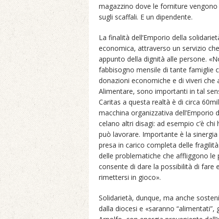
magazzino dove le forniture vengono st
sugli scaffali. E un dipendente.
La finalità dell’Emporio della solidarie
economica, attraverso un servizio che c
appunto della dignità alle persone. «N
fabbisogno mensile di tante famiglie c
donazioni economiche e di viveri che a
Alimentare, sono importanti in tal sen
Caritas a questa realtà è di circa 60mil
macchina organizzativa dell’Emporio de
celano altri disagi: ad esempio c’è chi
può lavorare. Importante è la sinergia
presa in carico completa delle fragilit
delle problematiche che affliggono le 
consente di dare la possibilità di fare
rimettersi in gioco».
Solidarietà, dunque, ma anche sostenibil
dalla diocesi e «saranno “alimentati”,