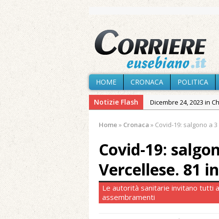
HOME
CRONACA
POLITICA
Notizie Flash
Dicembre 24, 2023 in C
Novembre 10, 2023 in 
Home
»
Cronaca
»
Covid-19: salgono a 3 i
Agosto 6, 2026 in Cron
Covid-19: salgono
Agosto 6, 2026 in Cron
Agosto 5, 2026 in Cron
Vercellese. 81 i
Agosto 4, 2026 in Chies
Le autorità sanitarie invitano tutti a 
Agosto 3, 2026 in Cron
assembramenti
Maggio 11, 2024 in Spec