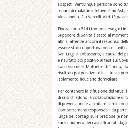
sospetti. Venticinque persone sono tut
reparti di malattie infettive: 6 ad Asti
Alessandria, 2 a Vercelli. Altri 13 pazie
Finora sono 514 i tamponi eseguiti in Pi
Superiore di Sanità è stato al moment
altri si attende ancora il responso del
essere stato opportunamente sanificat
San Luigi di Orbassano, a causa del p
e risultato poi positivo al test sul Covi
soccorso delle Molinette di Torino, do
risultato poi positivo al test. In via pr
isolamento fiduciario domiciliare.
Per contenere la diffusione del virus, l
di crisi chiedono la collaborazione di t
di prevenzione e a limitare al minimo 
Comportamenti responsabili da parte d
lunga dei contagi sulle preziose (e non
sarà il numero dei casi affrontati dag