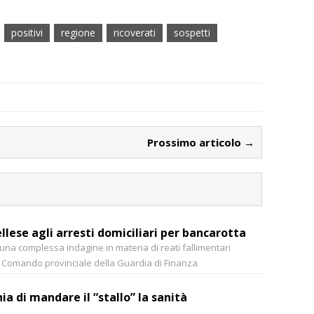
positivi
regione
ricoverati
sospetti
Prossimo articolo →
lese agli arresti domiciliari per bancarotta
n una complessa indagine in materia di reati fallimentari
l Comando provinciale della Guardia di Finanza
a di mandare il “stallo” la sanità