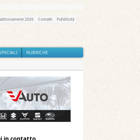
abbonamenti 2026
Contatti
Pubblicità
SPECIALI
RUBRICHE
gno, messa e mercatino agricolo
io e chiusi tutti i sentieri
nte Barone
Caresanablot
 Arnolfo
i in contatto