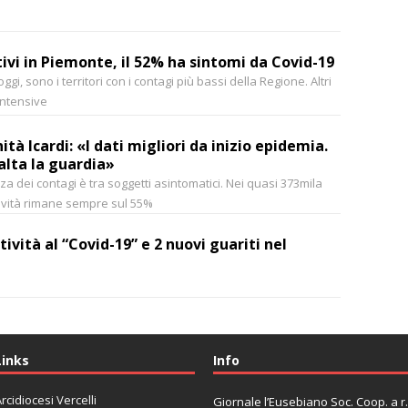
tivi in Piemonte, il 52% ha sintomi da Covid-19
 oggi, sono i territori con i contagi più bassi della Regione. Altri
intensive
ità Icardi: «I dati migliori da inizio epidemia.
lta la guardia»
 dei contagi è tra soggetti asintomatici. Nei quasi 373mila
tività rimane sempre sul 55%
ività al “Covid-19” e 2 nuovi guariti nel
Links
Info
rcidiocesi Vercelli
Giornale l’Eusebiano Soc. Coop. a r.l