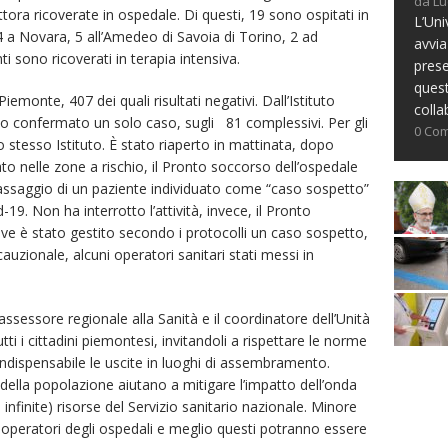
da Lu
tora ricoverate in ospedale. Di questi, 19 sono ospitati in
L’Uni
, 4 a Novara, 5 all’Amedeo di Savoia di Torino, 2 ad
avvia
nti sono ricoverati in terapia intensiva.
prese
ques
emonte, 407 dei quali risultati negativi. Dall’Istituto
colla
o confermato un solo caso, sugli 81 complessivi. Per gli
0 Co
lo stesso Istituto. È stato riaperto in mattinata, dopo
o nelle zone a rischio, il Pronto soccorso dell’ospedale
assaggio di un paziente individuato come “caso sospetto”
d-19. Non ha interrotto l’attività, invece, il Pronto
ve è stato gestito secondo i protocolli un caso sospetto,
ecauzionale, alcuni operatori sanitari stati messi in
’assessore regionale alla Sanità e il coordinatore dell’Unità
utti i cittadini piemontesi, invitandoli a rispettare le norme
indispensabile le uscite in luoghi di assembramento.
ella popolazione aiutano a mitigare l’impatto dell’onda
 infinite) risorse del Servizio sanitario nazionale. Minore
li operatori degli ospedali e meglio questi potranno essere