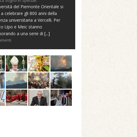
ca Sogno in Speciali
versità del Piemonte Orientale si
 a celebrare gli 800 anni della
nza universitaria a Vercelli. Per
to Upo e Meic stanno
borando a una serie di
[...]
mmenti