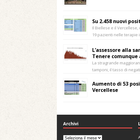
Su 2.458 nuovi posi
Il Biellese e il Vercellese,
19 pazienti nelle terapie 
L’assessore alla san
Tenere comunque a
La stragrande maggioranza
tamponi, il tasso di nega
Aumento di 53 posit
Vercellese
Archivi
A
Archivi