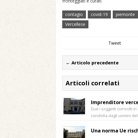
fronteggiati e curati.
contagio
covid-19
piemonte
Vercellese
Tweet
← Articolo precedente
Articoli correlati
Imprenditore vercel
Due i soggetti coinvolti i
condotta dagli uomini de
Una norma Ue rischi