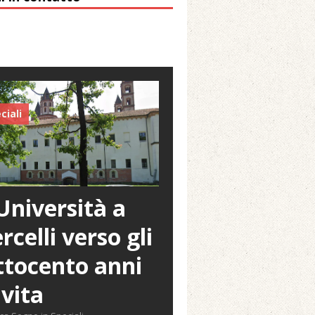
ciali
Università a
rcelli verso gli
tocento anni
 vita