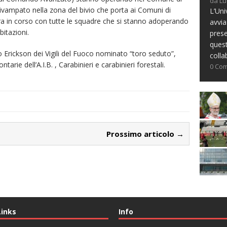
da Lu
divampato nella zona del bivio che porta ai Comuni di
L’Uni
ora in corso con tutte le squadre che si stanno adoperando
avvia
bitazioni.
prese
ques
ro Erickson dei Vigili del Fuoco nominato “toro seduto”,
colla
ntarie dell’A.I.B. , Carabinieri e carabinieri forestali.
0 Co
Prossimo articolo →
Links
Info