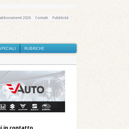
abbonamenti 2026
Contatti
Pubblicità
SPECIALI
RUBRICHE
gno, messa e mercatino agricolo
a Fondazione Marazzato
ne: «Misura precauzionale e
a soddisfazione della Pro Loco
i in contatto
 Arnolfo