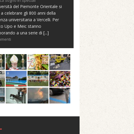
ca Sogno in Speciali
versità del Piemonte Orientale si
 a celebrare gli 800 anni della
nza universitaria a Vercelli. Per
to Upo e Meic stanno
borando a una serie di
[...]
mmenti