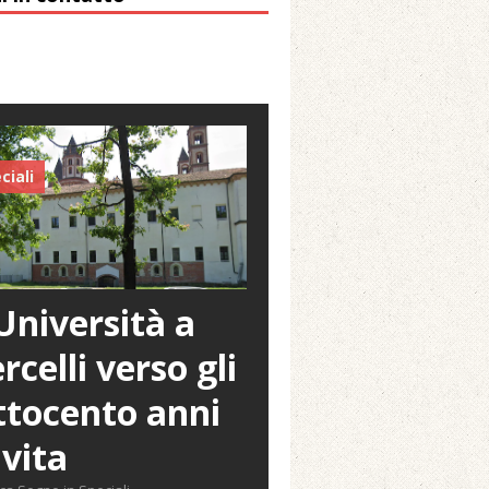
ciali
Università a
rcelli verso gli
tocento anni
 vita