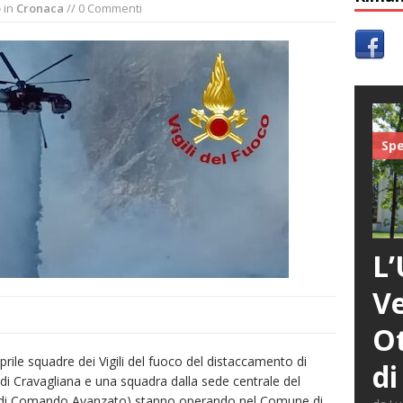
o
in
Cronaca
// 0 Commenti
Spe
L’
Ve
Ot
prile squadre dei Vigili del fuoco del distaccamento di
di
di Cravagliana e una squadra dalla sede centrale del
o di Comando Avanzato) stanno operando nel Comune di