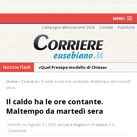
MENU
Campagna abbonamenti 2026
Contatti
Pubblicità
Notizie Flash
«Quel Presepe modello di Chiesa»
Tutto pronto per la 73ª Giornata del
Home
»
Cronaca
»
Il caldo ha le ore contante. Maltempo da martedì
Ringraziamento: convegno, messa e
sera
mercatino agricolo
Il caldo ha le ore contante.
Estate di sagre anche per i mezzi storici della
Maltempo da martedì sera
collezione della Fondazione Marazzato
Pro vs Saluzzo, amichevole di buon riscontro
Inserito su
Agosto 31, 2015
da
Luca Sogno
in
Cronaca
// 0
Piscina ex Enal non balneabile dopo i controlli
Commenti
dell’Asl. Il Comune: «Misura precauzionale e