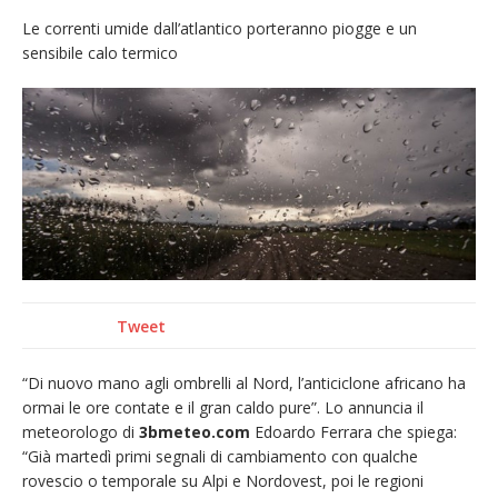
provvisoria»
Le correnti umide dall’atlantico porteranno piogge e un
sensibile calo termico
La Pro verso l’avvio della Stagione
La Regione stanzia oltre 38mila euro per il
carnevale di Santhià. La soddisfazione della
Pro Loco
Dieci anni fa l’ingresso a Vercelli
dell’arcivescovo mons. Marco Arnolfo
Tweet
“Di nuovo mano agli ombrelli al Nord, l’anticiclone africano ha
ormai le ore contate e il gran caldo pure”. Lo annuncia il
meteorologo di
3bmeteo.com
Edoardo Ferrara che spiega:
“Già martedì primi segnali di cambiamento con qualche
rovescio o temporale su Alpi e Nordovest, poi le regioni