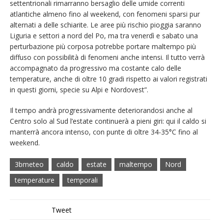
settentrionali rimarranno bersaglio delle umide correnti
atlantiche almeno fino al weekend, con fenomeni sparsi pur
alternati a delle schiarite. Le aree più rischio pioggia saranno
Liguria e settori a nord del Po, ma tra venerdì e sabato una
perturbazione più corposa potrebbe portare maltempo più
diffuso con possibilità di fenomeni anche intensi. Il tutto verrà
accompagnato da progressivo ma costante calo delle
temperature, anche di oltre 10 gradi rispetto ai valori registrati
in questi giorni, specie su Alpi e Nordovest”.
Il tempo andrà progressivamente deteriorandosi anche al
Centro solo al Sud l’estate continuerà a pieni giri: qui il caldo si
manterrà ancora intenso, con punte di oltre 34-35°C fino al
weekend.
3bmeteo
caldo
estate
maltempo
Nord
temperature
temporali
Tweet