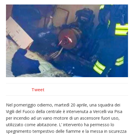
La Regione stanzia oltre 38mila euro per il
carnevale di Santhià. La soddisfazione della
Pro Loco
Il Piemonte ha avviato la richiesta di calamità
naturale per la siccità estrema e gli incendi
Dieci anni fa l’ingresso a Vercelli
dell’arcivescovo mons. Marco Arnolfo
Tweet
Nel pomeriggio odierno, martedì 20 aprile, una squadra dei
Vigili del Fuoco della centrale è intervenuta a Vercelli via Pisa
per incendio ad un vano motore di un ascensore fuori uso,
utilizzato come abitazione. L’ intervento ha permesso lo
spegnimento tempestivo delle fiamme e la messa in sicurezza