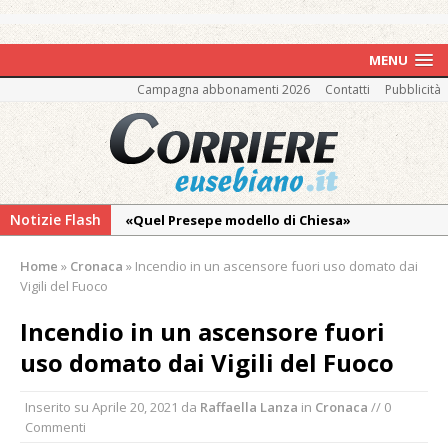
MENU
Campagna abbonamenti 2026
Contatti
Pubblicità
Notizie Flash
«Quel Presepe modello di Chiesa»
Tutto pronto per la 73ª Giornata del
Home
»
Cronaca
»
Incendio in un ascensore fuori uso domato dai
Ringraziamento: convegno, messa e
Vigili del Fuoco
mercatino agricolo
Incendio in un ascensore fuori
Pro vs Saluzzo, amichevole di buon riscontro
uso domato dai Vigili del Fuoco
Piscina ex Enal non balneabile dopo i controlli
dell’Asl. Il Comune: «Misura precauzionale e
Inserito su
Aprile 20, 2021
da
Raffaella Lanza
in
Cronaca
// 0
provvisoria»
Commenti
La Pro verso l’avvio della Stagione