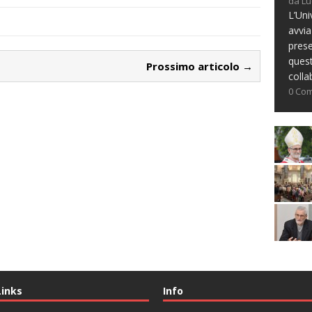
da Lu
L’Uni
avvia
prese
ques
Prossimo articolo →
colla
0 Co
Links
Info