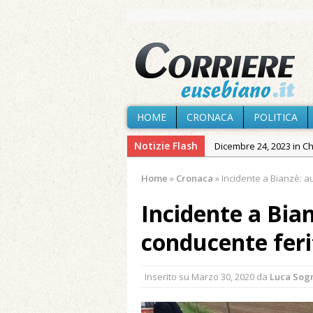
HOME
CRONACA
POLITICA
Notizie Flash
Dicembre 24, 2023 in C
Novembre 10, 2023 in 
Home
»
Cronaca
»
Incidente a Bianzè: au
Agosto 5, 2026 in Cron
Incidente a Bian
Agosto 4, 2026 in Chies
Agosto 3, 2026 in Cron
conducente feri
Agosto 3, 2026 in Cron
Agosto 1, 2026 in Chies
Inserito su
Marzo 30, 2020
da
Luca Sog
Cagliari»
Maggio 11, 2024 in Spec