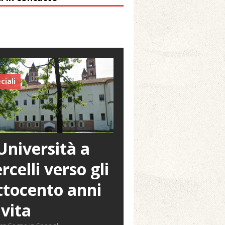
ciali
Università a
rcelli verso gli
tocento anni
 vita