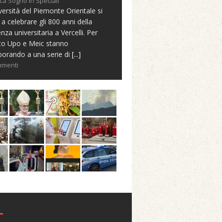
ca Sogno in Speciali
versità del Piemonte Orientale si
 a celebrare gli 800 anni della
nza universitaria a Vercelli. Per
to Upo e Meic stanno
borando a una serie di
[...]
mmenti